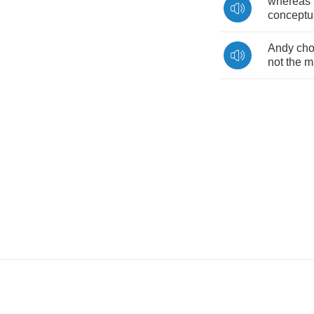
whereas
conceptu
Andy
ch
not
the
m