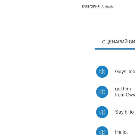
КАТЕГОРИЯ:
Animation
СЦЕНАРИЙ В
Guys
,
lo
got
him
from
Gwy
Say
hi
to
Hello
.