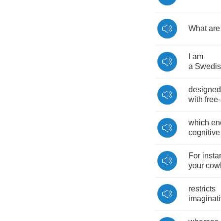
What
are
I
am
a
Swedi
designed
with
free
-
which
en
cognitive
For
insta
your
cow
restricts
imaginat