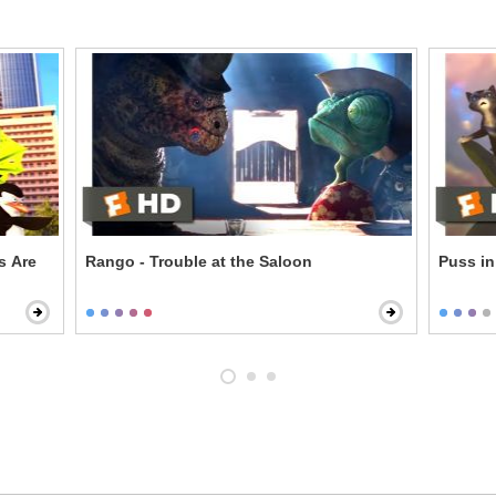
s Are
Rango - Trouble at the Saloon
Puss in