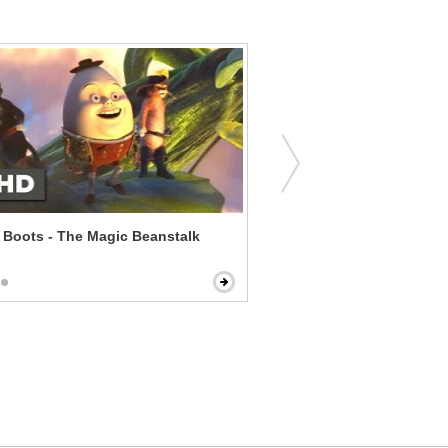
 Boots - The Magic Beanstalk
Penguins of Madagascar -
Headquarters