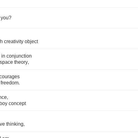
you
?
sh
creativity
object
in
conjunction
space
theory
,
courages
freedom
.
nce
,
boy
concept
ive
thinking
,