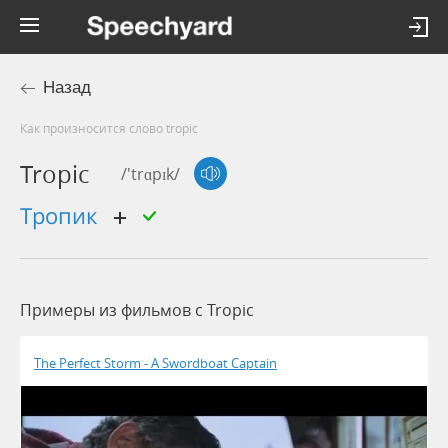
Назад
Как произносится слово tropic
Tropic
/'trɑpɪk/
тропик
Примеры из фильмов c Tropic
The Perfect Storm - A Swordboat Captain