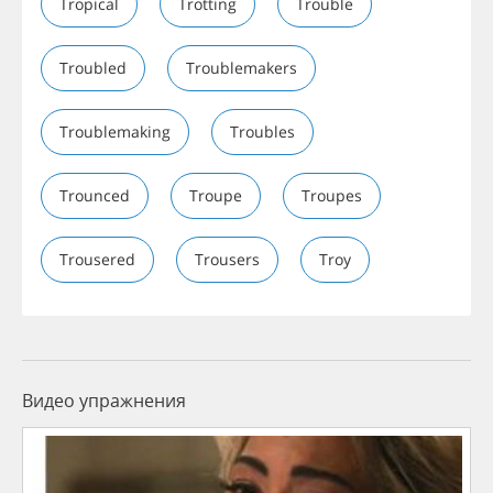
Tropical
Trotting
Trouble
Troubled
Troublemakers
Troublemaking
Troubles
Trounced
Troupe
Troupes
Trousered
Trousers
Troy
Видео упражнения