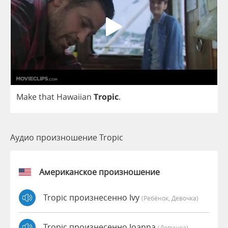
Make
that
Hawaiian
Tropic
.
Аудио произношение Tropic
Американское произношение
Tropic произнесенно Ivy
(Ребёнок, Девочка)
Tropic произнесенно Joanna
(девушка)