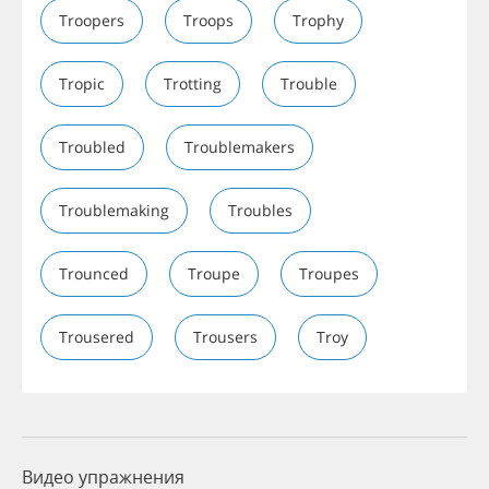
Troopers
Troops
Trophy
Tropic
Trotting
Trouble
Troubled
Troublemakers
Troublemaking
Troubles
Trounced
Troupe
Troupes
Trousered
Trousers
Troy
Видео упражнения