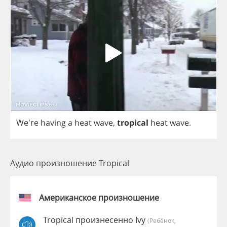
We're
having
a
heat
wave
,
tropical
heat
wave
.
Аудио произношение Tropical
Американское произношение
Tropical произнесенно Ivy
(Ребёнок,