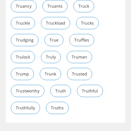
Truancy
Truants
Truck
Truckle
Truckload
Trucks
Trudging
True
Truffles
Trulock
Truly
Truman
Trump
Trunk
Trusted
Trustworthy
Truth
Truthful
Truthfully
Truths