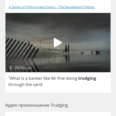
A Series of Unfortunate Events - The Baudelaire Children
"
What
is
a
banker
like
Mr
Poe
doing
trudging
through
the
sand
Аудио произношение Trudging