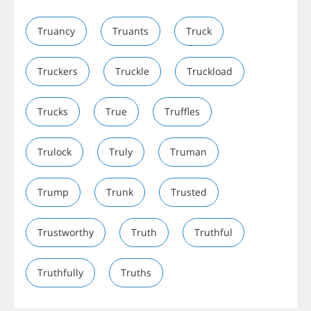
Truancy
Truants
Truck
Truckers
Truckle
Truckload
Trucks
True
Truffles
Trulock
Truly
Truman
Trump
Trunk
Trusted
Trustworthy
Truth
Truthful
Truthfully
Truths