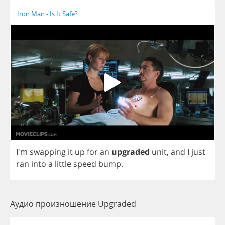
Iron Man - Is It Safe?
I'm
swapping
it
up
for
an
upgraded
unit
,
and
I
just
ran
into
a
little
speed
bump
.
Аудио произношение Upgraded