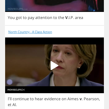
You
got
to
pay
attention
to
the
V
.
I
.
P
.
area
North Country - A Class Action
I'll
continue
to
hear
evidence
on
Aimes
v
.
Pearson
,
et
Al
.