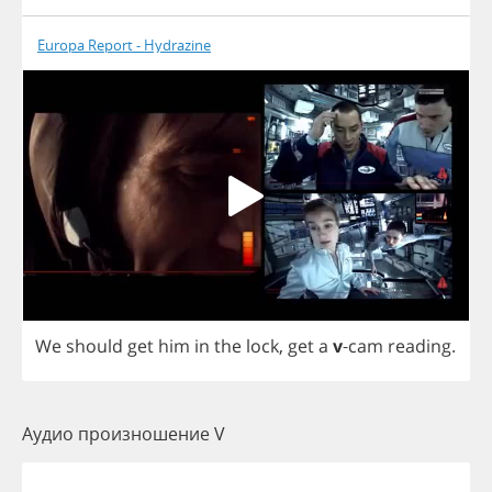
Europa Report - Hydrazine
We
should
get
him
in
the
lock
,
get
a
v
-
cam
reading
.
Аудио произношение V