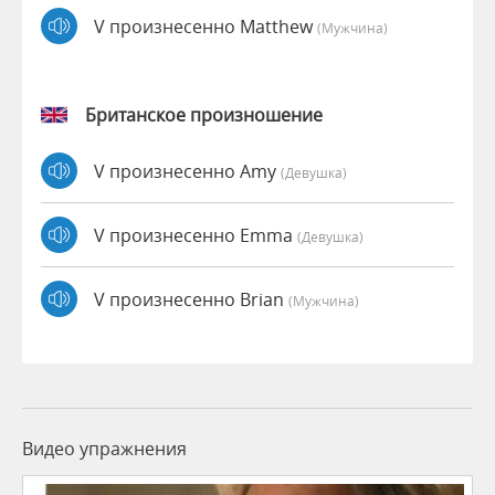
V произнесенно Matthew
(мужчина)
Британское произношение
V произнесенно Amy
(девушка)
V произнесенно Emma
(девушка)
V произнесенно Brian
(мужчина)
Видео упражнения