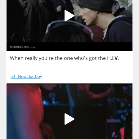
When
really
you're
the
one
who's
got
the
H
.
I
.
V
.
54 - New Bus Boy