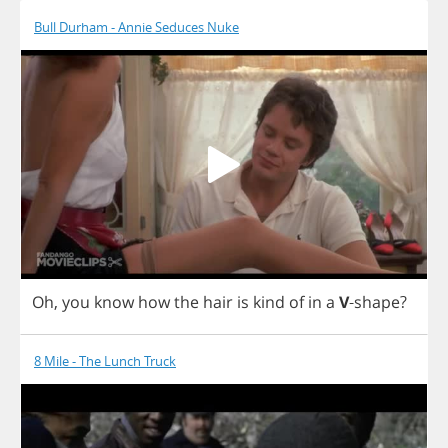
Bull Durham - Annie Seduces Nuke
Oh
,
you
know
how
the
hair
is
kind
of
in
a
V
-
shape
?
8 Mile - The Lunch Truck