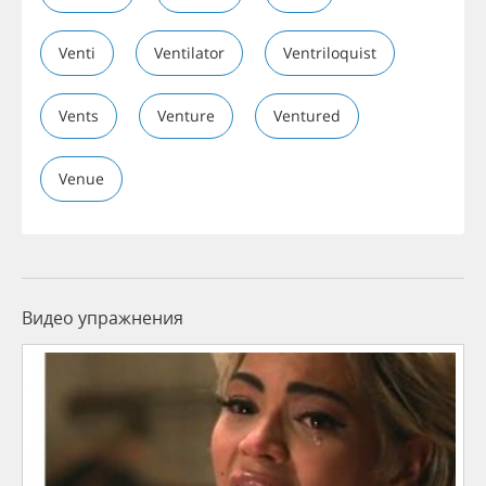
Venti
Ventilator
Ventriloquist
Vents
Venture
Ventured
Venue
Видео упражнения