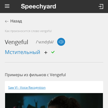
Назад
Как произносится слово vengeful
Vengeful
/'vɛndʒfəl/
мстительный
Примеры из фильмов c Vengeful
Saw VI - Voice Recognition