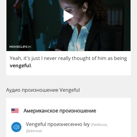
Yeah
, it's
just
I
never
really
thought
of
him
as
being
vengeful
.
Аудио произношение Vengeful
Американское произношение
Vengeful произнесенно Ivy
(Ребёнок,
Девочка)