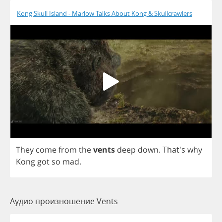
Kong Skull Island - Marlow Talks About Kong & Skullcrawlers
They
come
from
the
vents
deep
down
.
That's
why
Kong
got
so
mad
.
Аудио произношение Vents