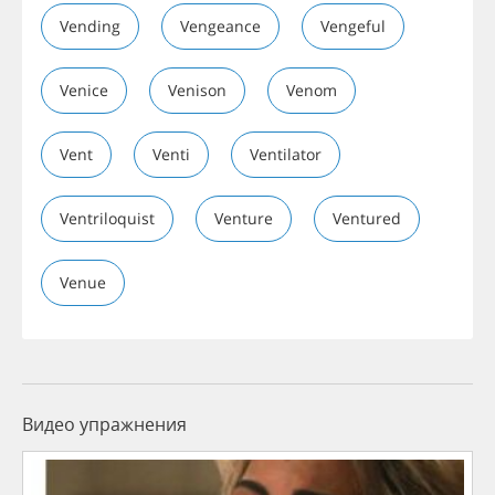
Vending
Vengeance
Vengeful
Venice
Venison
Venom
Vent
Venti
Ventilator
Ventriloquist
Venture
Ventured
Venue
Видео упражнения