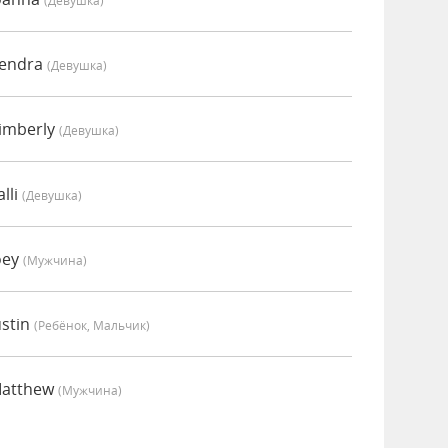
(девушка)
Kendra
(девушка)
imberly
(девушка)
lli
(девушка)
oey
(мужчина)
ustin
(Ребёнок, Мальчик)
Matthew
(мужчина)