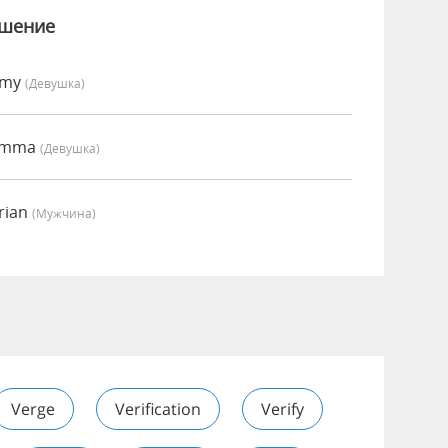
ошение
Amy
(девушка)
 Emma
(девушка)
rian
(мужчина)
Verge
Verification
Verify