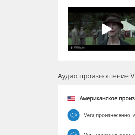
Аудио произношение V
Американское прои
Vera произнесенно I
Vera произнесенно J