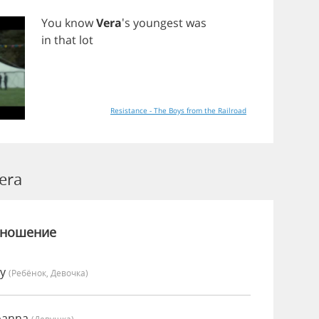
You
know
Vera
's
youngest
was
in
that
lot
Resistance - The Boys from the Railroad
era
зношение
vy
(Ребёнок, Девочка)
oanna