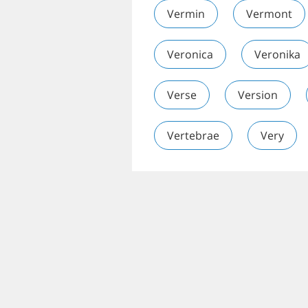
Vermin
Vermont
Veronica
Veronika
Verse
Version
Vertebrae
Very