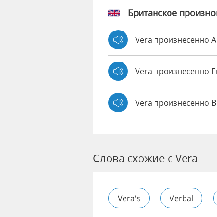
Британское произн
Vera произнесенно 
Vera произнесенно
Vera произнесенно B
Слова схожие с Vera
Vera's
Verbal