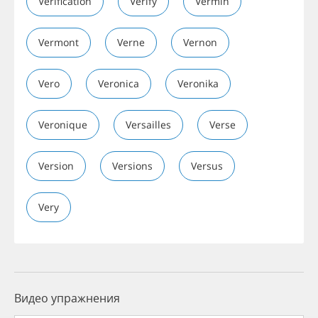
Verification
Verify
Vermin
Vermont
Verne
Vernon
Vero
Veronica
Veronika
Veronique
Versailles
Verse
Version
Versions
Versus
Very
Видео упражнения