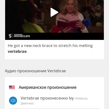
He
got
a
new
neck
brace
to
stretch
his
melting
vertebrae
.
Аудио произношение Vertebrae
Американское произношение
Vertebrae произнесенно Ivy
(Ребёнок,
Девочка)