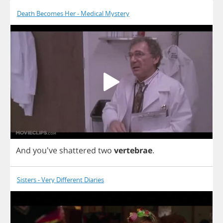
Death Becomes Her - Medical Mystery
And
you've
shattered
two
vertebrae
.
Sisters - Very Different Diaries