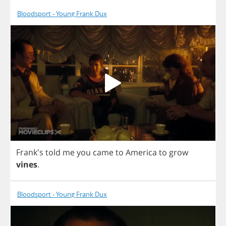
Bloodsport - Young Frank Dux
Frank's
told
me
you
came
to
America
to
grow
vines
.
Bloodsport - Young Frank Dux