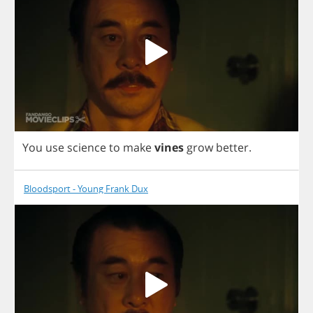
You
use
science
to
make
vines
grow
better
.
Bloodsport - Young Frank Dux