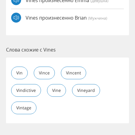
Vines произнесенно Emma
(девушка)
Vines произнесенно Brian
(мужчина)
Слова схожие с Vines
Vin
Vince
Vincent
Vindictive
Vine
Vineyard
Vintage