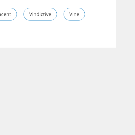
ncent
Vindictive
Vine