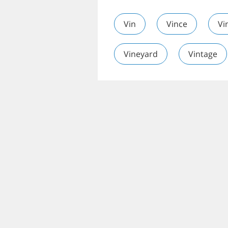
Vin
Vince
Vi
Vineyard
Vintage