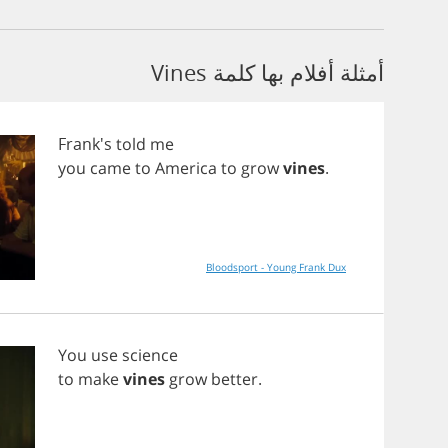
أمثلة أفلام بها كلمة Vines
Frank's
told
me
you
came
to
America
to
grow
vines
.
Bloodsport - Young Frank Dux
You
use
science
to
make
vines
grow
better
.