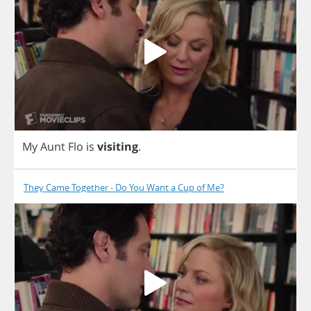
My
Aunt
Flo
is
visiting
.
They Came Together - Do You Want a Cup of Me?