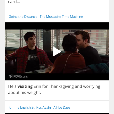
card
...
Going the Distance - The Mustache Time Machine
He's
visiting
Erin
for
Thanksgiving
and
worrying
about
his
weight
.
Johnny English Strikes Again - A Hot Date