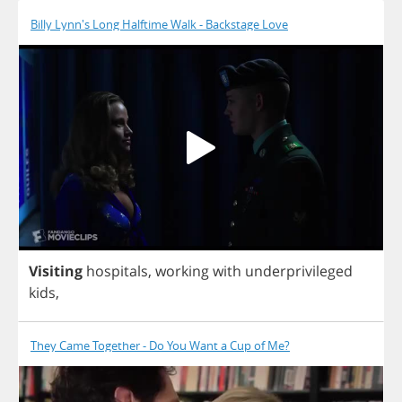
Billy Lynn's Long Halftime Walk - Backstage Love
Visiting
hospitals
,
working
with
underprivileged
kids
,
They Came Together - Do You Want a Cup of Me?