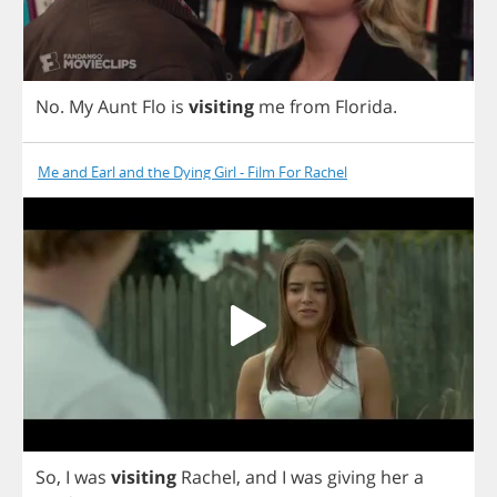
No
.
My
Aunt
Flo
is
visiting
me
from
Florida
.
Me and Earl and the Dying Girl - Film For Rachel
So
,
I
was
visiting
Rachel
,
and
I
was
giving
her
a