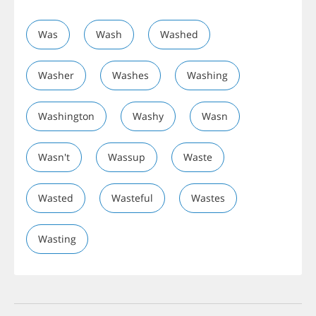
Was
Wash
Washed
Washer
Washes
Washing
Washington
Washy
Wasn
Wasn't
Wassup
Waste
Wasted
Wasteful
Wastes
Wasting