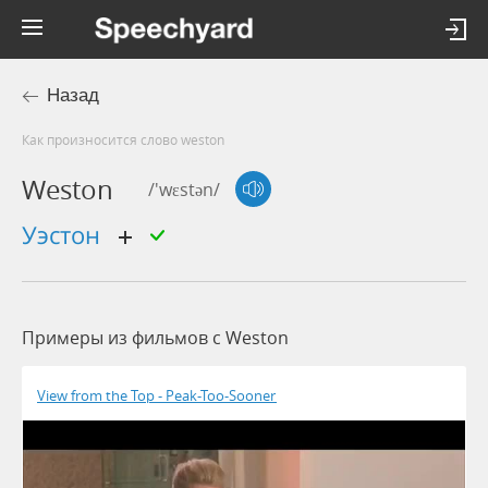
Назад
Как произносится слово weston
Weston
/'wɛstən/
Уэстон
Примеры из фильмов c Weston
View from the Top - Peak-Too-Sooner