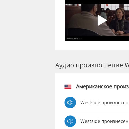
Аудио произношение W
Американское прои
Westside произнесен
Westside произнесен