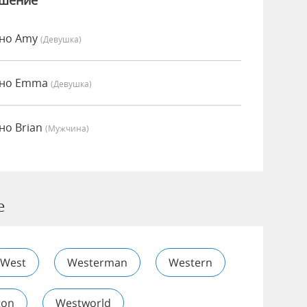
ошение
нно Amy
(девушка)
нно Emma
(девушка)
но Brian
(мужчина)
e
West
Westerman
Western
ton
Westworld