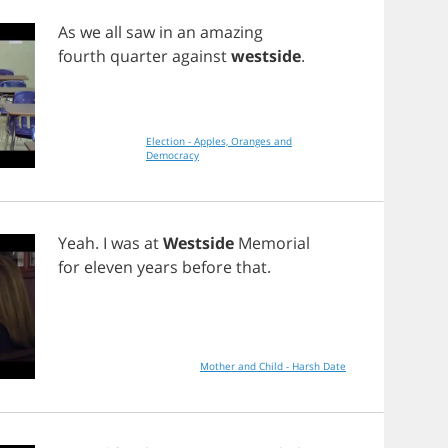
As
we
all
saw
in
an
amazing
fourth
quarter
against
westside
.
Election - Apples, Oranges and
Democracy
Yeah
.
I
was
at
Westside
Memorial
for
eleven
years
before
that
.
Mother and Child - Harsh Date