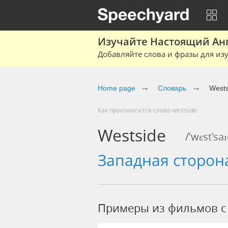
Изучайте Настоящий Ан
Добавляйте слова и фразы для изу
Home page
Словарь
Wests
Как произносится слово westside
Westside
/'wɛst'sa
западная сторо
Примеры из фильмов c 