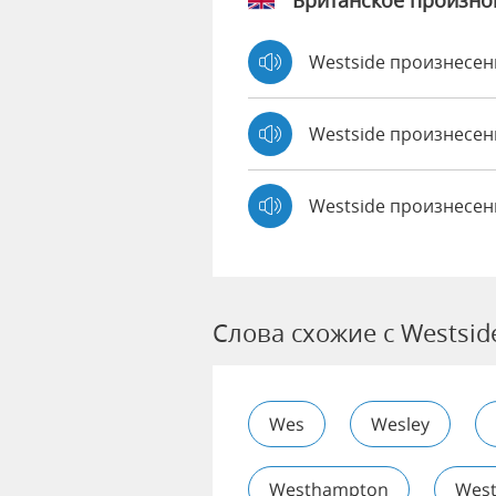
Британское произн
Westside произнесе
Westside произнесе
Westside произнесен
Слова схожие с Westsid
Wes
Wesley
Westhampton
Wes