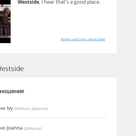
Westside
,
I
hear
that's
a
good
place
.
Mother and Child - Harsh Date
estside
зношение
но Ivy
(Ребёнок, Девочка)
но Joanna
(девушка)