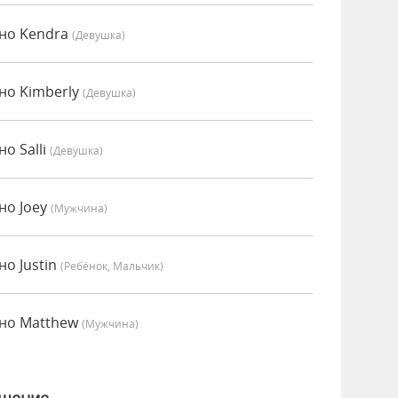
нно Kendra
(девушка)
но Kimberly
(девушка)
о Salli
(девушка)
но Joey
(мужчина)
но Justin
(Ребёнок, Мальчик)
нно Matthew
(мужчина)