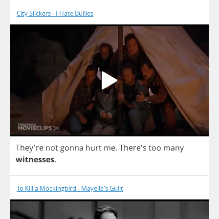
City Slickers - I Hate Bullies
They're
not
gonna
hurt
me
.
There's
too
many
witnesses
.
To Kill a Mockingbird - Mayella's Guilt