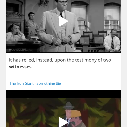
lt
has
relied
,
instead
,
upon
the
testimony
of
two
witnesses
...
The Iron Giant - Something Big