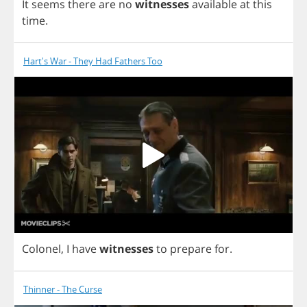
It
seems
there
are
no
witnesses
available
at
this
time
.
Hart's War - They Had Fathers Too
Colonel
,
I
have
witnesses
to
prepare
for
.
Thinner - The Curse