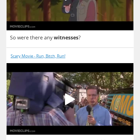
So
were
there
any
witnesses
?
Scary Movie - Run, Bitch, Run!