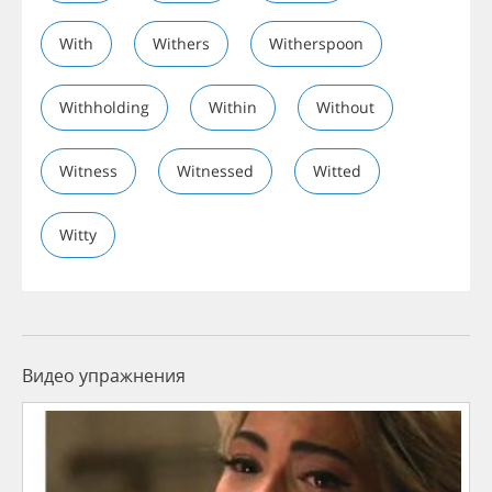
With
Withers
Witherspoon
Withholding
Within
Without
Witness
Witnessed
Witted
Witty
Видео упражнения