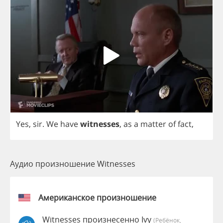
Yes
,
sir
.
We
have
witnesses
,
as
a
matter
of
fact
,
Аудио произношение Witnesses
Американское произношение
Witnesses произнесенно Ivy
(Ребёнок,