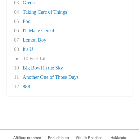
03
Green
04
Taking Care of Things
05
Fool
06
I'll Make Cereal
07
Lemon Boy
08
It's U
●
10 Feet Tall
10
Big Bowl in the Sky
11
Another One of Those Days
12
888
Affiliate program
English blog
Gizlilik Politikası
Hakkında