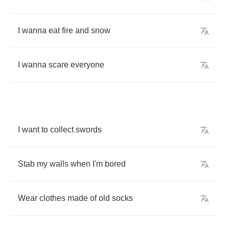
I
wanna
eat
fire
and
snow
I
wanna
scare
everyone
I
want
to
collect
swords
Stab
my
walls
when
I'm
bored
Wear
clothes
made
of
old
socks