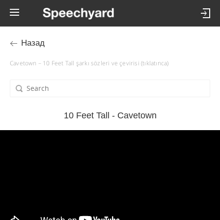
Назад
Cavetown – 10 Feet Tall şarkı sözleri ve çevirisi (tıklatınca)
10 Feet Tall - Cavetown