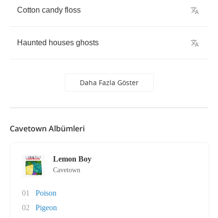
Cotton
candy
floss
Haunted
houses
ghosts
Daha Fazla Göster
Cavetown Albümleri
Lemon Boy
Cavetown
01
Poison
02
Pigeon