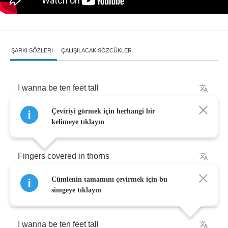
ŞARKI SÖZLERI
ÇALIŞILACAK SÖZCÜKLER
I
wanna
be
ten
feet
tall
Çeviriyi görmek için herhangi bir
I
wanna
grow
big
red
horns
kelimeye tıklayın
Fingers
covered
in
thorns
Cümlenin tamamını çevirmek için bu
That
pierce
everything
simgeye tıklayın
I
wanna
be
ten
feet
tall