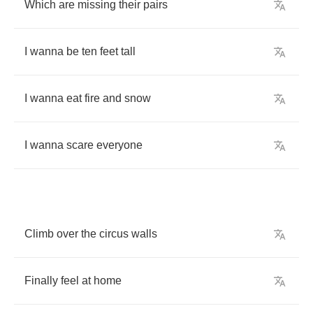
Which
are
missing
their
pairs
I
wanna
be
ten
feet
tall
I
wanna
eat
fire
and
snow
I
wanna
scare
everyone
Climb
over
the
circus
walls
Finally
feel
at
home