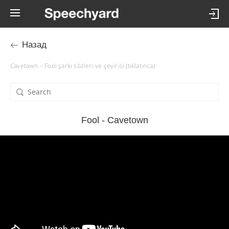
Назад
Cavetown – Fool şarkı sözleri ve çevirisi (tıklatınca)
Fool - Cavetown