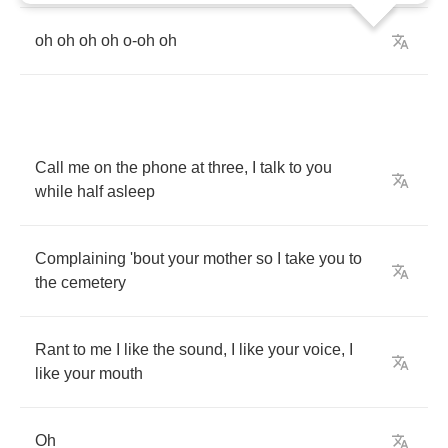
oh
oh
oh
oh
o
-
oh
oh
Call
me
on
the
phone
at
three
,
I
talk
to
you
while
half
asleep
Complaining
'bout
your
mother
so
I
take
you
to
the
cemetery
Rant
to
me
I
like
the
sound
,
I
like
your
voice
,
I
like
your
mouth
Oh