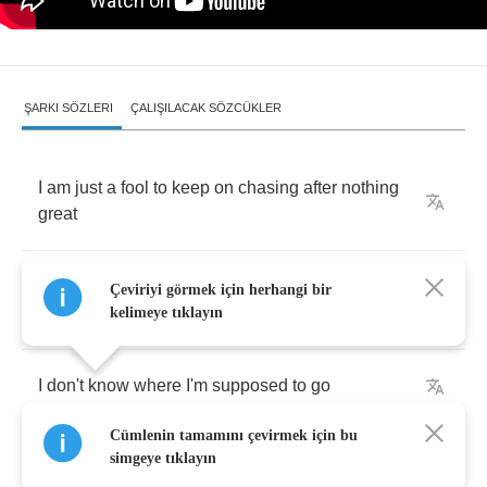
ŞARKI SÖZLERI
ÇALIŞILACAK SÖZCÜKLER
I
am
just
a
fool
to
keep
on
chasing
after
nothing
great
You
are
just
a
fool
to
keep
pretending
that
Çeviriyi görmek için herhangi bir
you're
loving
me
kelimeye tıklayın
I
don't
know
where
I'm
supposed
to
go
Cümlenin tamamını çevirmek için bu
Oh
oh
oh
oh
oh
o
-
oh
oh
simgeye tıklayın