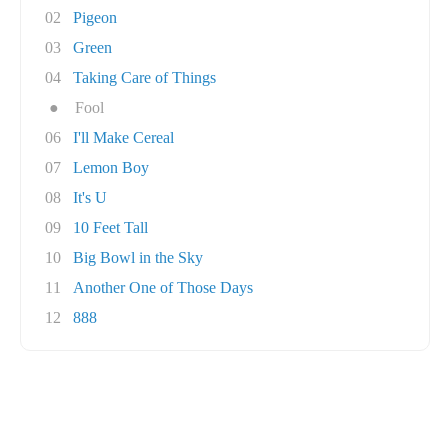
02
Pigeon
03
Green
04
Taking Care of Things
●
Fool
06
I'll Make Cereal
07
Lemon Boy
08
It's U
09
10 Feet Tall
10
Big Bowl in the Sky
11
Another One of Those Days
12
888