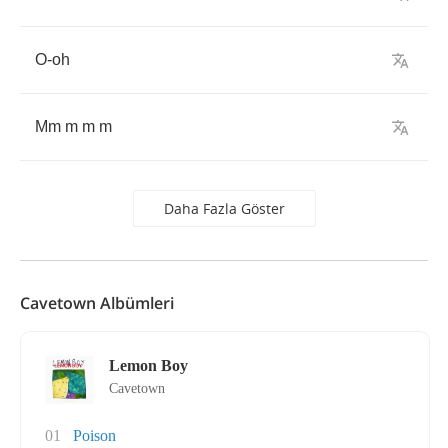
O
-
oh
Mm
m
m
m
Daha Fazla Göster
Cavetown Albümleri
Lemon Boy
Cavetown
01
Poison