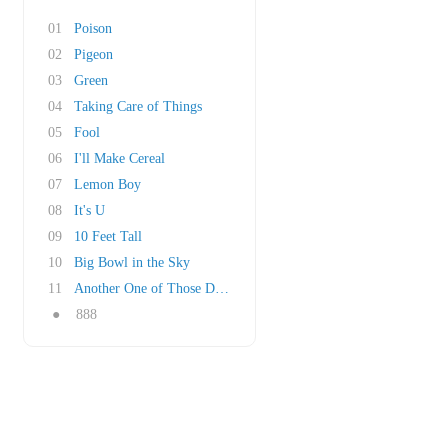
01
Poison
02
Pigeon
03
Green
04
Taking Care of Things
05
Fool
06
I'll Make Cereal
07
Lemon Boy
08
It's U
09
10 Feet Tall
10
Big Bowl in the Sky
11
Another One of Those Days
●
888