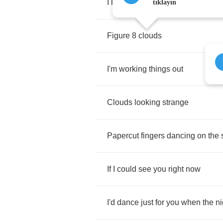
I
hope
I'm
not
too
late
tıklayın
Figure
8
clouds
I'm
working
things
out
Clouds
looking
strange
Papercut
fingers
dancing
on
the
If
I
could
see
you
right
now
I'd
dance
just
for
you
when
the
ni