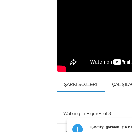
ŞARKI SÖZLERI
ÇALIŞIL
Walking
in
Figures
of
8
Çeviriyi görmek için h