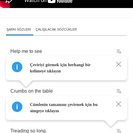
ŞARKI SÖZLERI
ÇALIŞILACAK SÖZCÜKLER
Help
me
to
see
Çeviriyi görmek için herhangi bir
What
it's
all
coming
to
kelimeye tıklayın
Crumbs
on
the
table
Cümlenin tamamını çevirmek için bu
And
mud
on
these
shoes
simgeye tıklayın
Treading
so
long