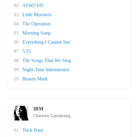
02
AF607105
03
Little Monsters
04
The Operation
05
Morning Song
06
Everything I Cannot See
07
5:55
08
The Songs That We Sing
09
Night-Time Intermission
10
Beauty Mark
IRM
Charlotte Gainsbourg
01
Trick Pony