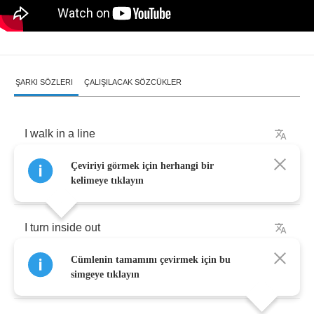
ŞARKI SÖZLERI
ÇALIŞILACAK SÖZCÜKLER
I
walk
in
a
line
Çeviriyi görmek için herhangi bir
I
see
where
I'm
going
kelimeye tıklayın
I
turn
inside
out
Cümlenin tamamını çevirmek için bu
The
days
that
I've
known
simgeye tıklayın