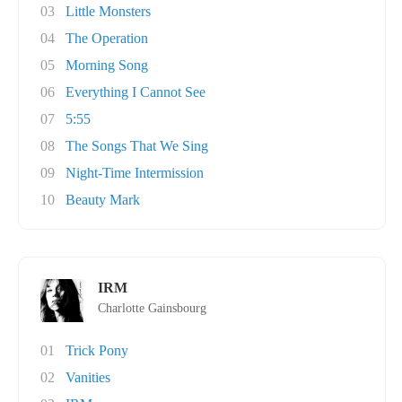
03
Little Monsters
04
The Operation
05
Morning Song
06
Everything I Cannot See
07
5:55
08
The Songs That We Sing
09
Night-Time Intermission
10
Beauty Mark
IRM
Charlotte Gainsbourg
01
Trick Pony
02
Vanities