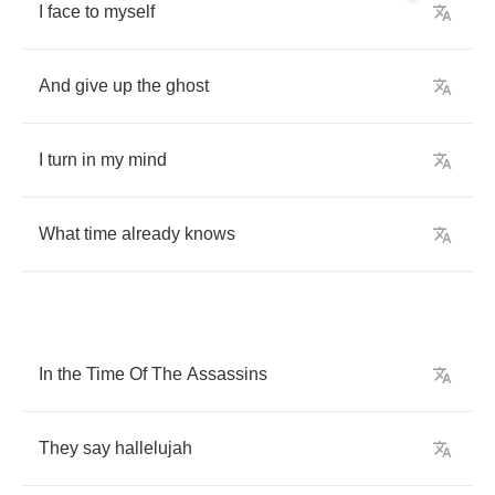
I
face
to
myself
And
give
up
the
ghost
I
turn
in
my
mind
What
time
already
knows
In
the
Time
Of
The
Assassins
They
say
hallelujah