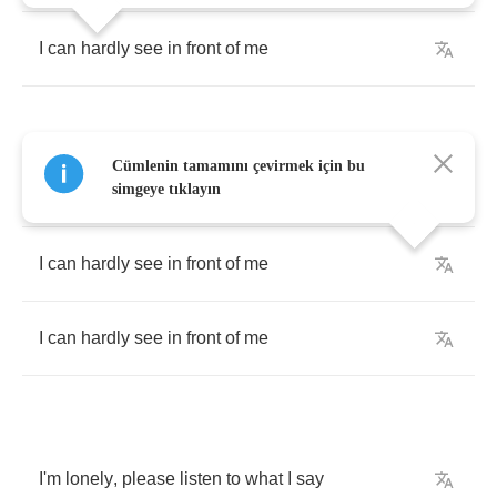
I
can
hardly
see
in
front
of
me
Cümlenin tamamını çevirmek için bu
At
last
I
am
free
simgeye tıklayın
I
can
hardly
see
in
front
of
me
I
can
hardly
see
in
front
of
me
I'm
lonely
,
please
listen
to
what
I
say