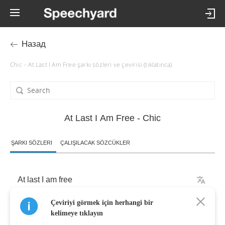
Назад
Chic – At Last I Am Free şarkı sözleri ve çevirisi (tıklatınca)
At Last I Am Free - Chic
ŞARKI SÖZLERI
ÇALIŞILACAK SÖZCÜKLER
At
last
I
am
free
Çeviriyi görmek için herhangi bir
I
can
hardly
see
in
front
of
me
kelimeye tıklayın