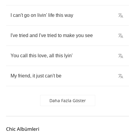
I
can't
go
on
livin'
life
this
way
I've
tried
and
I've
tried
to
make
you
see
You
call
this
love
,
all
this
lyin'
My
friend
,
it
just
can't
be
Daha Fazla Göster
Chic Albümleri