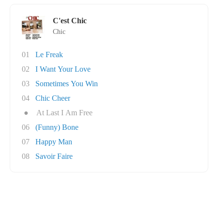
C'est Chic
Chic
01
Le Freak
02
I Want Your Love
03
Sometimes You Win
04
Chic Cheer
●
At Last I Am Free
06
(Funny) Bone
07
Happy Man
08
Savoir Faire