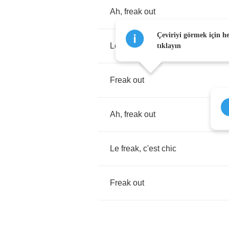
Ah
,
freak
out
Çeviriyi görmek için h
Le
freak
,
c'est
chic
tıklayın
Freak
out
Ah
,
freak
out
Le
freak
,
c'est
chic
Freak
out