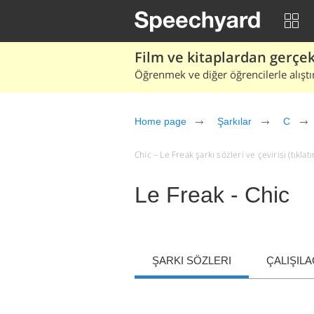
Film ve kitaplardan gerçek 
Öğrenmek ve diğer öğrencilerle alıştı
Home page
Şarkılar
C
Chic – Le Freak şarkı sözleri ve çevirisi (tıklatı
Le Freak - Chic
ŞARKI SÖZLERI
ÇALIŞIL