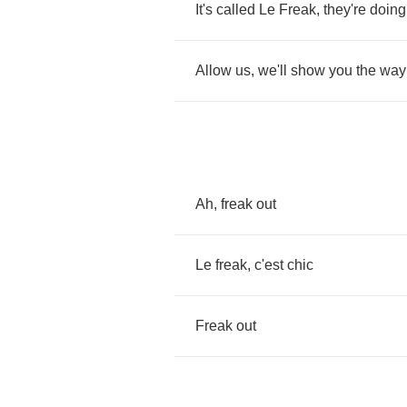
It's
called
Le
Freak
,
they're
doing
Allow
us
,
we'll
show
you
the
way
Ah
,
freak
out
Le
freak
,
c'est
chic
Freak
out