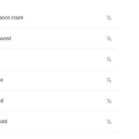
ance
craze
azed
ne
ld
sold