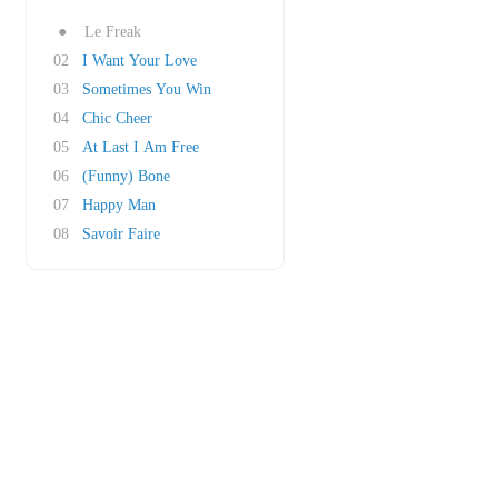
●
Le Freak
02
I Want Your Love
03
Sometimes You Win
04
Chic Cheer
05
At Last I Am Free
06
(Funny) Bone
07
Happy Man
08
Savoir Faire