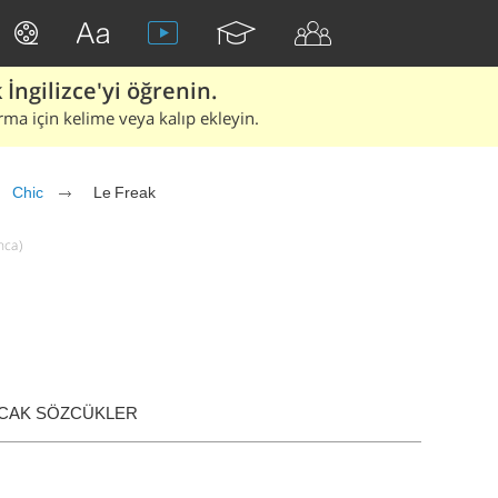
İngilizce'yi öğrenin.
rma için kelime veya kalıp ekleyin.
Chic
Le Freak
nca)
ACAK SÖZCÜKLER