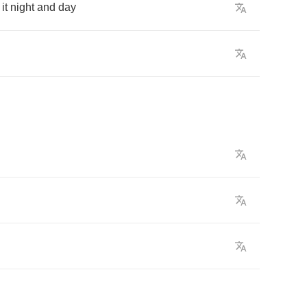
it
night
and
day