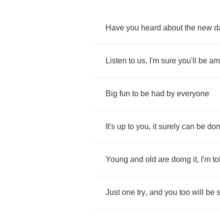
Have
you
heard
about
the
new
d
Listen
to
us
,
I'm
sure
you'll
be
am
Big
fun
to
be
had
by
everyone
It's
up
to
you
,
it
surely
can
be
do
Young
and
old
are
doing
it
,
I'm
to
Just
one
try
,
and
you
too
will
be