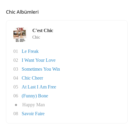
Chic Albümleri
C'est Chic
Chic
01
Le Freak
02
I Want Your Love
03
Sometimes You Win
04
Chic Cheer
05
At Last I Am Free
06
(Funny) Bone
●
Happy Man
08
Savoir Faire