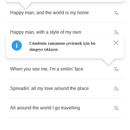
Happy
man
,
and
the
world
is
my
home
Happy
man
,
with
a
style
of
my
own
Cümlenin tamamını çevirmek için bu
simgeye tıklayın
When
you
see
me
,
I'm
a
smilin'
face
Spreadin'
all
my
love
around
the
place
All
around
the
world
I
go
travelling