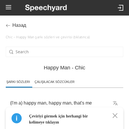
Назад
Chic – Happy Man şarkı sözleri ve çevirisi (tıklatınca)
Happy Man - Chic
ŞARKI SÖZLERI
ÇALIŞILACAK SÖZCÜKLER
(
I'm
a
)
happy
man
,
happy
man
,
that's
me
Çeviriyi görmek için herhangi bir
Happy
man
,
for
you
all
to
see
kelimeye tıklayın