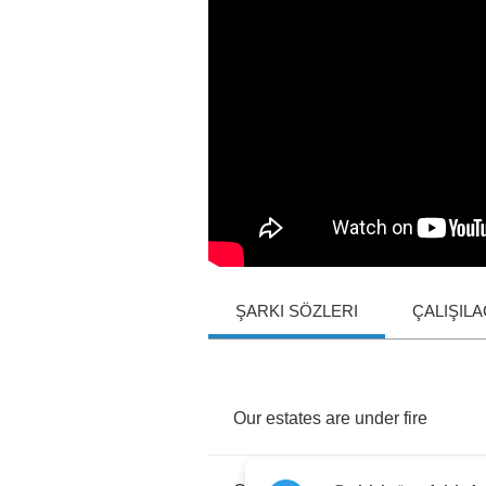
ŞARKI SÖZLERI
ÇALIŞIL
Our
estates
are
under
fire