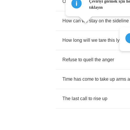
Our
villers
fall
prey
to
village
Çeviriyi görmek için h
tıklayın
How
can
we
stay
on
the
sideline
How
long
will
we
tare
this
lying
d
Refuse
to
quell
the
anger
Time
has
come
to
take
up
arms
a
The
last
call
to
rise
up