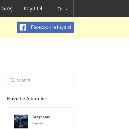
Giriş
Kayıt Ol
Tr
Facebook ile kayıt ol
Eluveitie Albümleri
Ategnatos
Eluveitie