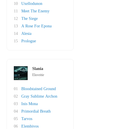
10
Uxellodunon
11
Meet The Enemy
12
The Siege
13
A Rose For Epona
14
Alesia
15
Prologue
Slania
Eluveitie
01
Bloodstained Ground
02
Gray Sublime Archon
03
Inis Mona
04
Primordial Breath
05
Tarvos
06
Elembivos