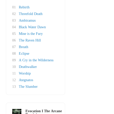
01
Rebirth
02
Threefold Death
03
Ambiramus
04
Black Water Dawn
05
Mine is the Fury
06
The Raven Hill
07
Breath
08
Eclipse
09
A Cry in the Wilderness
10
Deathwalker
11
Worship
12
Ategnatos
13
The Slumber
Evocation I The Arcane