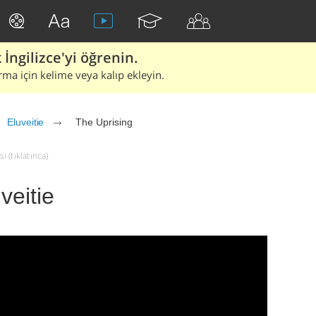
İngilizce'yi öğrenin.
rma için kelime veya kalıp ekleyin.
Eluveitie
The Uprising
i (tıklatınca)
veitie