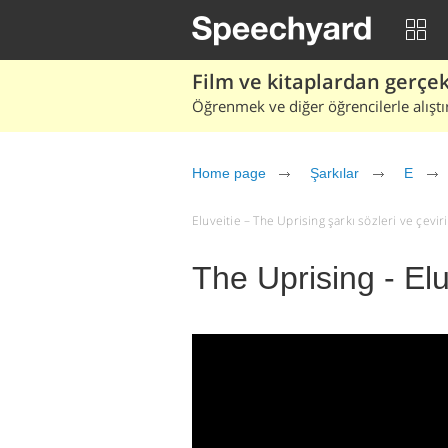
Film ve kitaplardan gerçek 
Öğrenmek ve diğer öğrencilerle alıştı
Home page
Şarkılar
E
Eluveitie – The Uprising şarkı sözleri ve çeviris
The Uprising - Elu