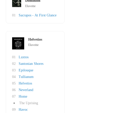
Dominion
Eluveitie
01
Sacrapos - At First Glance
Helvetios
Eluveitie
01
Luxtos
02
Santonian Shores
03
Epilouque
04
Tullianum
05
Helvetios
06
Neverland
07
Home
●
The Uprising
09
Havoc