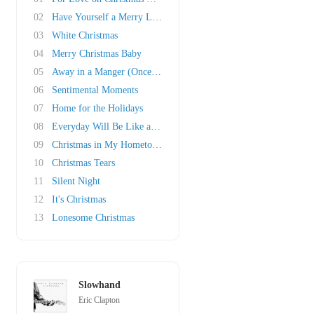
02
Have Yourself a Merry Little Christmas
03
White Christmas
04
Merry Christmas Baby
05
Away in a Manger (Once in Royal David's City)
06
Sentimental Moments
07
Home for the Holidays
08
Everyday Will Be Like a Holiday
09
Christmas in My Hometown
10
Christmas Tears
11
Silent Night
12
It's Christmas
13
Lonesome Christmas
Slowhand
Eric Clapton