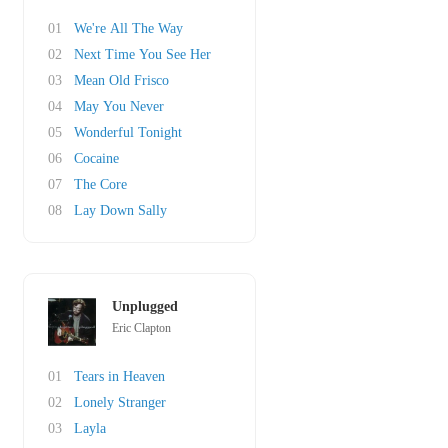
01
We're All The Way
02
Next Time You See Her
03
Mean Old Frisco
04
May You Never
05
Wonderful Tonight
06
Cocaine
07
The Core
08
Lay Down Sally
Unplugged
Eric Clapton
01
Tears in Heaven
02
Lonely Stranger
03
Layla