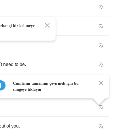
ecstasy
.
erhangi bir kelimeye
't
need
to
be
.
Cümlenin tamamını çevirmek için bu
simgeye tıklayın
out
of
you
.