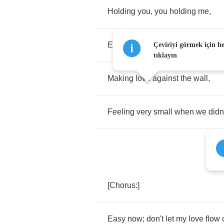
Holding
you
,
you
holding
me
,
Everyone
could
see
we
were
in
Çeviriyi görmek için h
tıklayın
Making
love
against
the
wall
,
Feeling
very
small
when
we
didn
[
Chorus
:]
Easy
now
;
don't
let
my
love
flow