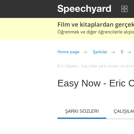
Film ve kitaplardan gerçek 
Öğrenmek ve diğer öğrencilerle alıştı
Home page
Şarkılar
E
Eric Clapton – Easy Now şarkı sözleri ve çeviris
Easy Now - Eric 
ŞARKI SÖZLERI
ÇALIŞIL