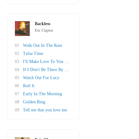
Backless
Eric Clapton
01
Walk Out In The Rain
02
Tulsa Time
03
I'll Make Love To You Anytime
04
If I Don't Be There By Morning
05
Watch Out For Lucy
06
Roll It
07
Early In The Morning
08
Golden Ring
09
Tell me that you love me