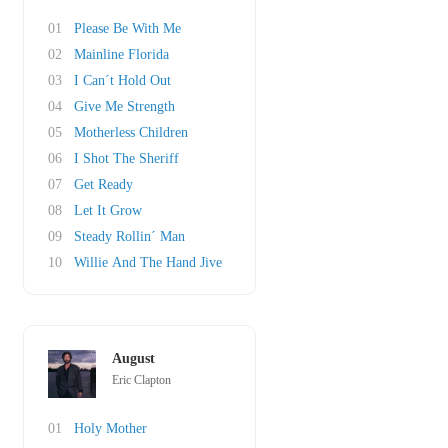
01
Please Be With Me
02
Mainline Florida
03
I Can´t Hold Out
04
Give Me Strength
05
Motherless Children
06
I Shot The Sheriff
07
Get Ready
08
Let It Grow
09
Steady Rollin´ Man
10
Willie And The Hand Jive
August
Eric Clapton
01
Holy Mother