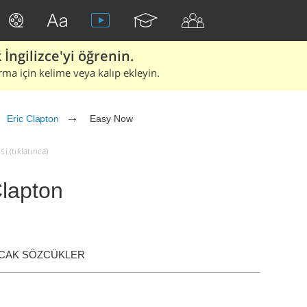
İngilizce'yi öğrenin.
rma için kelime veya kalıp ekleyin.
Eric Clapton
Easy Now
i (tıklatınca)
Clapton
ACAK SÖZCÜKLER