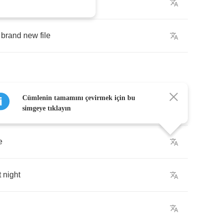
e
brand
new
file
Cümlenin tamamını çevirmek için bu
ale
simgeye tıklayın
e
t
night