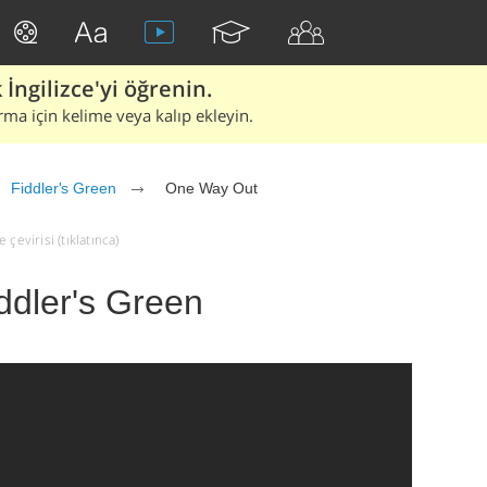
İngilizce'yi öğrenin.
rma için kelime veya kalıp ekleyin.
Fiddler's Green
One Way Out
çevirisi (tıklatınca)
ddler's Green