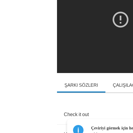
ŞARKI SÖZLERI
ÇALIŞIL
Check
it
out
Çeviriyi görmek için h