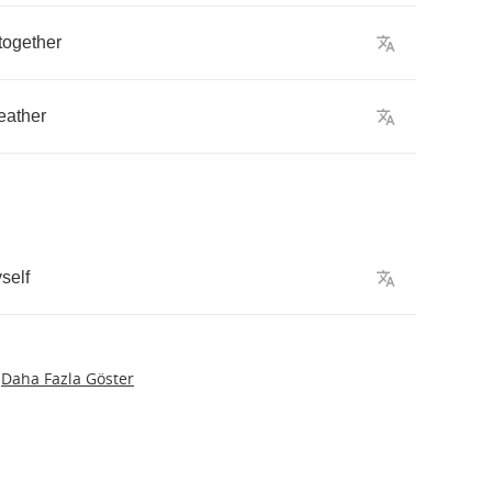
together
eather
self
Daha Fazla Göster