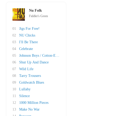
Nu Folk
Fiddler's Green
01
Jigs For Free!
02
NU Chicks
03
I'll Be There
04
Celebrate
05
Johnson Boys / Cotton-Eyed Joe
06
Shut Up And Dance
07
Wild Life
08
Tarry Trousers
09
Goldwatch Blues
10
Lullaby
11
Silence
12
1000 Million Pieces
13
Make No War