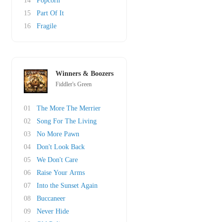
14
Popcorn
15
Part Of It
16
Fragile
Winners & Boozers
Fiddler's Green
01
The More The Merrier
02
Song For The Living
03
No More Pawn
04
Don't Look Back
05
We Don't Care
06
Raise Your Arms
07
Into the Sunset Again
08
Buccaneer
09
Never Hide