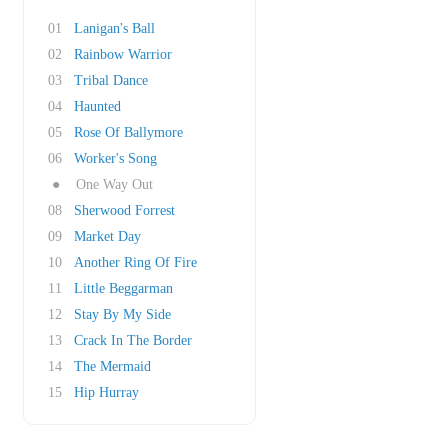
01
Lanigan's Ball
02
Rainbow Warrior
03
Tribal Dance
04
Haunted
05
Rose Of Ballymore
06
Worker's Song
●
One Way Out
08
Sherwood Forrest
09
Market Day
10
Another Ring Of Fire
11
Little Beggarman
12
Stay By My Side
13
Crack In The Border
14
The Mermaid
15
Hip Hurray