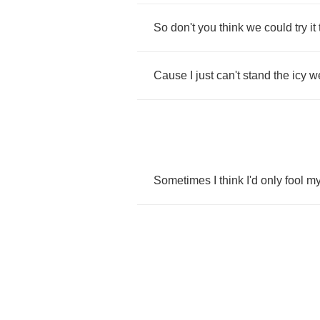
So
don't
you
think
we
could
try
it
Cause
I
just
can't
stand
the
icy
w
Sometimes
I
think
I'd
only
fool
my