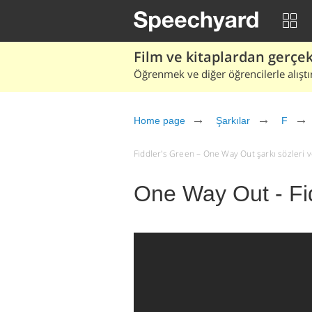
Film ve kitaplardan gerçek 
Öğrenmek ve diğer öğrencilerle alıştı
Home page
Şarkılar
F
Fiddler's Green – One Way Out şarkı sözleri ve 
One Way Out - Fi