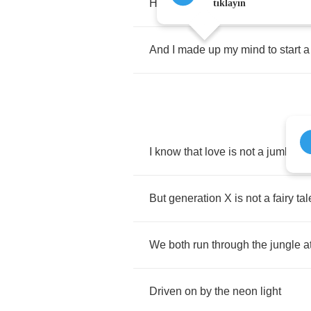
Hey
girl
,
I
see
you
once
in
a
whil
tıklayın
And
I
made
up
my
mind
to
start
a
I
know
that
love
is
not
a
jumble
s
But
generation
X
is
not
a
fairy
tal
We
both
run
through
the
jungle
a
Driven
on
by
the
neon
light