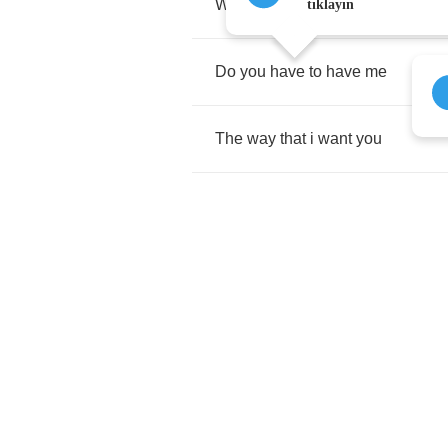
What
do
you
want
to
do
tıklayın
Do
you
have
to
have
me
The
way
that
i
want
you