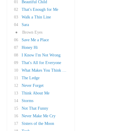
01
Beautiful Child
02
That's Enough for Me
03
Walk a Thin Line
04
Sara
●
Brown Eyes
06
Save Me a Place
07
Honey Hi
08
I Know I'm Not Wrong
09
That's All for Everyone
10
What Makes You Think You're the One
11
The Ledge
12
Never Forget
13
Think About Me
14
Storms
15
Not That Funny
16
Never Make Me Cry
17
Sisters of the Moon