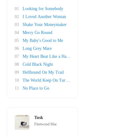
01
Looking for Somebody
02
I Loved Another Woman
03
Shake Your Moneymaker
04
Merry Go Round
05
My Baby's Good to Me
06
Long Grey Mare
07
My Heart Beat Like a Hammer
08
Cold Black Night
09
Hellhound On My Trail
10
The World Keep On Turning
11
No Place to Go
Tusk
Fleetwood Mac