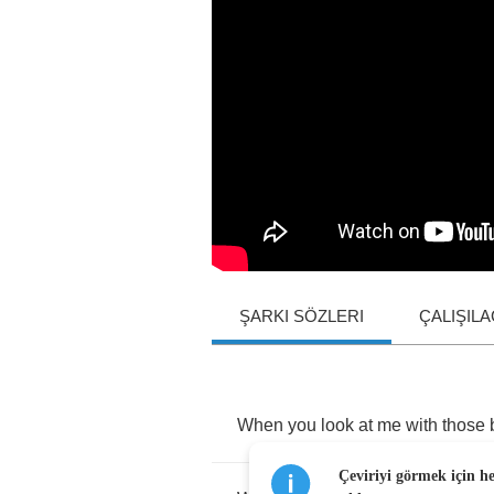
ŞARKI SÖZLERI
ÇALIŞIL
When
you
look
at
me
with
those
Çeviriyi görmek için h