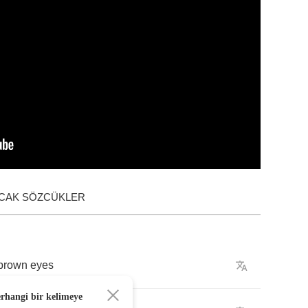
ACAK SÖZCÜKLER
brown
eyes
erhangi bir kelimeye