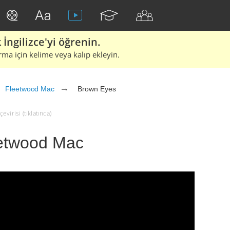
İngilizce'yi öğrenin.
rma için kelime veya kalıp ekleyin.
Fleetwood Mac
Brown Eyes
virisi (tıklatınca)
eetwood Mac