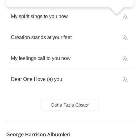
My
spirit
sings
to
you
now
Creation
stands
at
your
feet
My
feelings
call
to
you
now
Dear
One
I
love
(
a
)
you
Daha Fazla Göster
George Harrison Albümleri