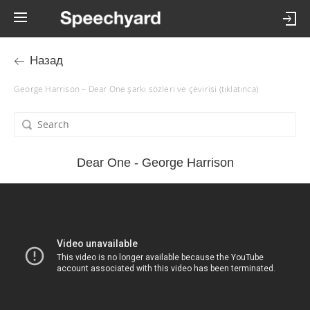
Назад
George Harrison – Dear One şarkı sözleri ve çevirisi (tıklatınca)
Dear One - George Harrison