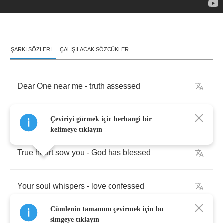
ŞARKI SÖZLERI
ÇALIŞILACAK SÖZCÜKLER
Dear
One
near
me
-
truth
assessed
Reborn
worldwise
-
mind
at
rest
Çeviriyi görmek için herhangi bir
kelimeye tıklayın
True
heart
sow
you
-
God
has
blessed
Your
soul
whispers
-
love
confessed
Cümlenin tamamını çevirmek için bu
simgeye tıklayın