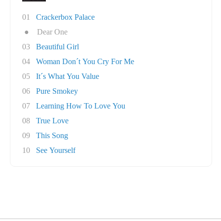
01
Crackerbox Palace
●
Dear One
03
Beautiful Girl
04
Woman Don´t You Cry For Me
05
It´s What You Value
06
Pure Smokey
07
Learning How To Love You
08
True Love
09
This Song
10
See Yourself