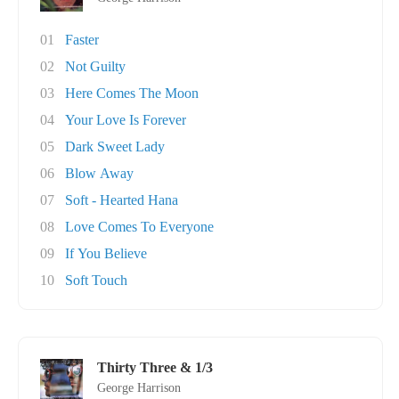
01
Faster
02
Not Guilty
03
Here Comes The Moon
04
Your Love Is Forever
05
Dark Sweet Lady
06
Blow Away
07
Soft - Hearted Hana
08
Love Comes To Everyone
09
If You Believe
10
Soft Touch
Thirty Three & 1/3
George Harrison