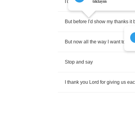
I'd
feel
some
joy
tıklayın
But
before
I'd
show
my
thanks
it
But
now
all
the
way
I
want
to
find
Stop
and
say
I
thank
you
Lord
for
giving
us
ea