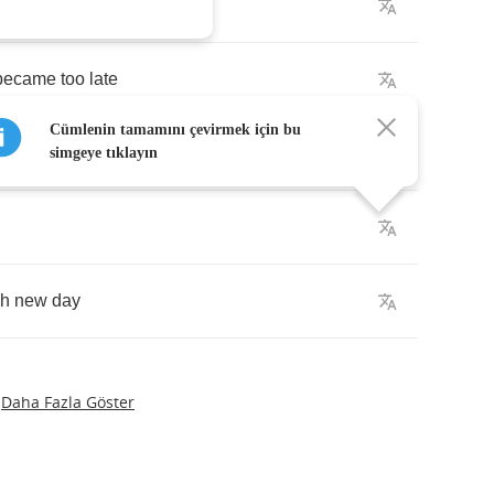
became
too
late
Cümlenin tamamını çevirmek için bu
the
time
simgeye tıklayın
ch
new
day
Daha Fazla Göster