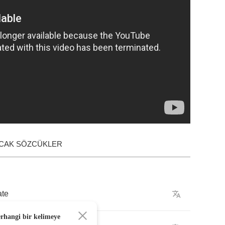
ACAK SÖZCÜKLER
ate
erhangi bir kelimeye