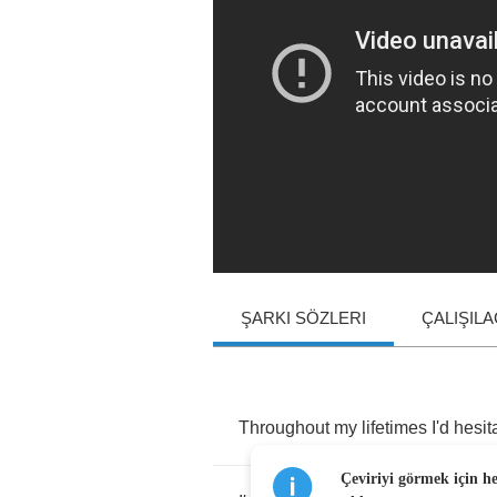
ŞARKI SÖZLERI
ÇALIŞIL
Throughout
my
lifetimes
I'd
hesit
Çeviriyi görmek için h