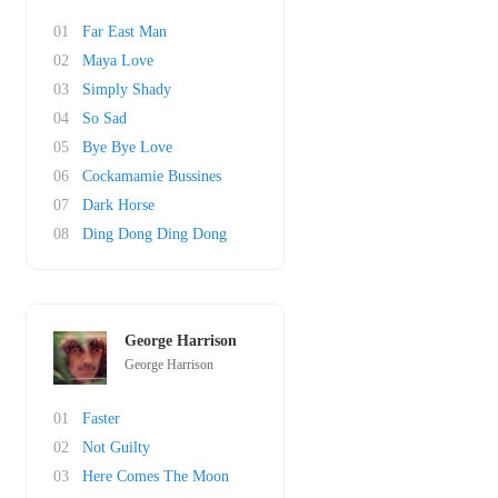
01
Far East Man
02
Maya Love
03
Simply Shady
04
So Sad
05
Bye Bye Love
06
Cockamamie Bussines
07
Dark Horse
08
Ding Dong Ding Dong
George Harrison
George Harrison
01
Faster
02
Not Guilty
03
Here Comes The Moon