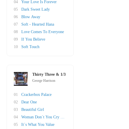
04
Your Love Is Forever
05
Dark Sweet Lady
06
Blow Away
07
Soft - Hearted Hana
08
Love Comes To Everyone
09
If You Believe
10
Soft Touch
Thirty Three & 1/3
George Harrison
01
Crackerbox Palace
02
Dear One
03
Beautiful Girl
04
Woman Don´t You Cry For Me
05
It´s What You Value