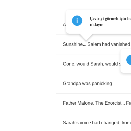
Çeviriyi görmek için h
At
the
light
of
dawn
,
on
a
day
wit
tıklayın
Sunshine
...
Salem
had
vanished
Gone
,
would
Sarah
,
would
she
s
Grandpa
was
panicking
Father
Malone
,
The
Exorcist
...
Fa
Sarah's
voice
had
changed
,
from