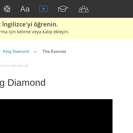
İngilizce'yi öğrenin.
rma için kelime veya kalıp ekleyin.
King Diamond
The Exorcist
irisi (tıklatınca)
ing Diamond