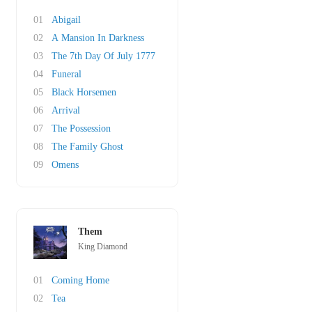
01
Abigail
02
A Mansion In Darkness
03
The 7th Day Of July 1777
04
Funeral
05
Black Horsemen
06
Arrival
07
The Possession
08
The Family Ghost
09
Omens
Them
King Diamond
01
Coming Home
02
Tea