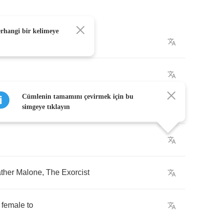
erhangi bir kelimeye
hout
Cümlenin tamamını çevirmek için bu
urvive
simgeye tıklayın
ther
Malone
,
The
Exorcist
female
to