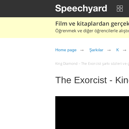
Film ve kitaplardan gerçek 
Öğrenmek ve diğer öğrencilerle alıştı
Home page
Şarkılar
K
King Diamond – The Exorcist şarkı sözleri ve çev
The Exorcist - K