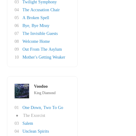
03
Twilight Symphony
04
The Accusation Chair
05
A Broken Spell
06
Bye, Bye Missy
07
The Invisible Guests
08
Welcome Home
09
Out From The Asylum
10
Mother's Getting Weaker
Voodoo
King Diamond
01
One Down, Two To Go
●
The Exorcist
03
Salem
04
Unclean Spirits