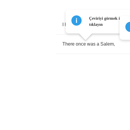
Çeviriyi görmek için h
I
heard
a
policeman
say
to
Gran
tıklayın
There
once
was
a
Salem
,