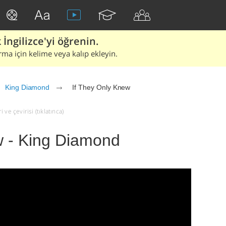
İngilizce'yi öğrenin.
rma için kelime veya kalıp ekleyin.
King Diamond
If They Only Knew
ve çevirisi (tıklatınca)
w - King Diamond