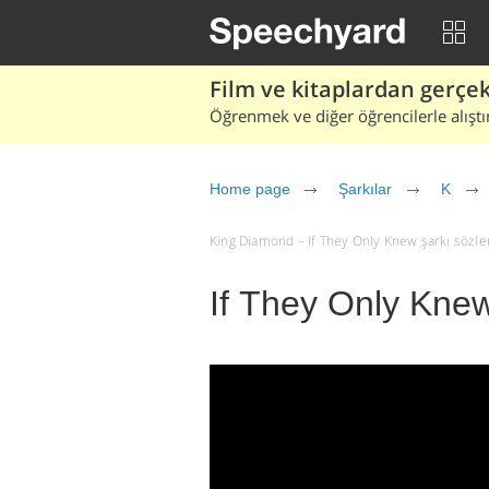
Film ve kitaplardan gerçek 
Öğrenmek ve diğer öğrencilerle alıştı
Home page
Şarkılar
K
King Diamond – If They Only Knew şarkı sözleri 
If They Only Kne