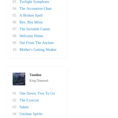
03
Twilight Symphony
04
The Accusation Chair
05
A Broken Spell
06
Bye, Bye Missy
07
The Invisible Guests
08
Welcome Home
09
Out From The Asylum
10
Mother's Getting Weaker
Voodoo
King Diamond
01
One Down, Two To Go
02
The Exorcist
03
Salem
04
Unclean Spirits