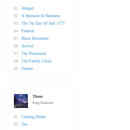
01
Abigail
02
A Mansion In Darkness
03
The 7th Day Of July 1777
04
Funeral
05
Black Horsemen
06
Arrival
07
The Possession
08
The Family Ghost
09
Omens
Them
King Diamond
01
Coming Home
02
Tea