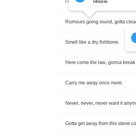
I
was
dreaming
I
was
Al
Capone
.
tıklayın
Rumours
going
round
,
gotta
clea
Smell
like
a
dry
fishbone
.
Here
come
the
law
,
gonna
break
Carry
me
away
once
more
.
Never
,
never
,
never
want
it
anym
Gotta
get
away
from
this
stone
co