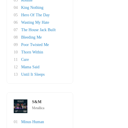
03
Ronnie
04
King Nothing
05
Hero Of The Day
06
Wasting My Hate
07
The House Jack Built
08
Bleeding Me
09
Poor Twisted Me
10
Thorn Within
11
Cure
12
Mama Said
13
Until It Sleeps
S&M
Metallica
01
Minus Human