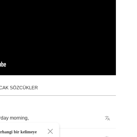
ACAK SÖZCÜKLER
rday
morning
,
erhangi bir kelimeye