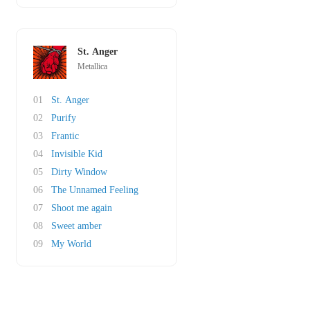
St. Anger
Metallica
01
St. Anger
02
Purify
03
Frantic
04
Invisible Kid
05
Dirty Window
06
The Unnamed Feeling
07
Shoot me again
08
Sweet amber
09
My World