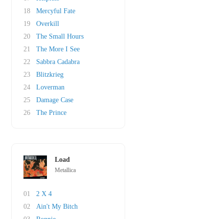
18
Mercyful Fate
19
Overkill
20
The Small Hours
21
The More I See
22
Sabbra Cadabra
23
Blitzkrieg
24
Loverman
25
Damage Case
26
The Prince
Load
Metallica
01
2 X 4
02
Ain't My Bitch