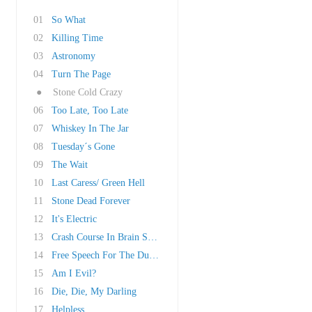
01
So What
02
Killing Time
03
Astronomy
04
Turn The Page
●
Stone Cold Crazy
06
Too Late, Too Late
07
Whiskey In The Jar
08
Tuesday´s Gone
09
The Wait
10
Last Caress/ Green Hell
11
Stone Dead Forever
12
It's Electric
13
Crash Course In Brain Surgery
14
Free Speech For The Dumb
15
Am I Evil?
16
Die, Die, My Darling
17
Helpless