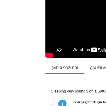
ŞARKI SÖZLERI
ÇALIŞIL
Sleeping
very
soundly
on
a
Satu
Çeviriyi görmek için h