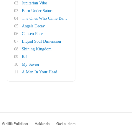
02
Jupiterian Vibe
03
Born Under Saturn
04
The Ones Who Came Before
05
Angels Decay
06
Chosen Race
07
Liquid Soul Dimension
08
Shining Kingdom
09
Rain
10
My Savior
11
A Man In Your Head
Gizlilik Politikası
Hakkında
Geri bildirim