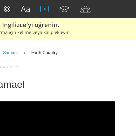
İngilizce'yi öğrenin.
rma için kelime veya kalıp ekleyin.
Samael
Earth Country
 (tıklatınca)
Samael