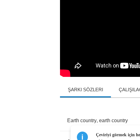
ŞARKI SÖZLERI
ÇALIŞIL
Earth
country
,
earth
country
Çeviriyi görmek için h