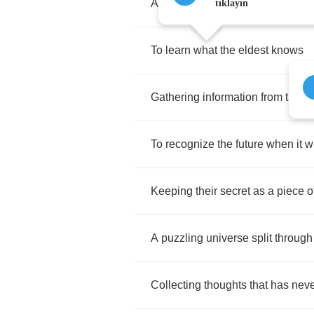
All
families
listen
to
the
elders
tıklayın
To
learn
what
the
eldest
knows
Gathering
information
from
the
pa
To
recognize
the
future
when
it
wi
Keeping
their
secret
as
a
piece
o
A
puzzling
universe
split
through
Collecting
thoughts
that
has
neve