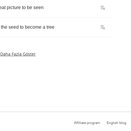
eat
picture
to
be
seen
the
seed
to
become
a
tree
Daha Fazla Göster
Affiliate program
English blog