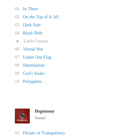
01
In There
02
On the Top of It All
03
Dark Side
04
Black Hole
●
Earth Country
06
Virtual War
07
Under One Flag
08
Illumination
09
God's Snake
10
Polygames
Hegemony
Samael
01
Dictate of Transparency