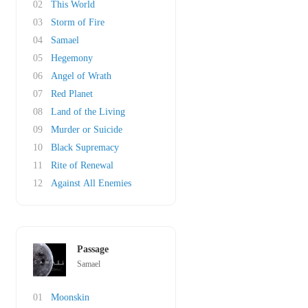
02
This World
03
Storm of Fire
04
Samael
05
Hegemony
06
Angel of Wrath
07
Red Planet
08
Land of the Living
09
Murder or Suicide
10
Black Supremacy
11
Rite of Renewal
12
Against All Enemies
Passage
Samael
01
Moonskin