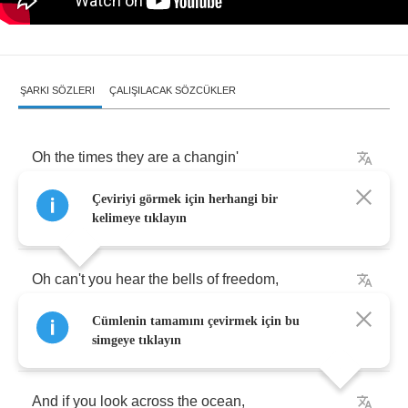
ŞARKI SÖZLERI
ÇALIŞILACAK SÖZCÜKLER
Oh
the
times
they
are
a
changin'
Çeviriyi görmek için herhangi bir
I
can
feel
it
in
the
air
kelimeye tıklayın
Oh
can't
you
hear
the
bells
of
freedom
,
Cümlenin tamamını çevirmek için bu
ringin'
everywhere
?
simgeye tıklayın
And
if
you
look
across
the
ocean
,