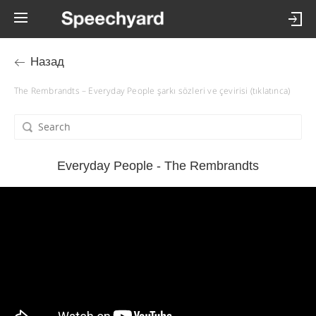
Назад
The Rembrandts – Everyday People şarkı sözleri ve çevirisi (tıklatınca)
Everyday People - The Rembrandts