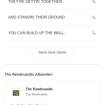
THEY'RE
GETTIN'
TOGETHER
,
AND
STANDIN'
THEIR
GROUND
YOU
CAN
BUILD
UP
THE
WALL
,
Daha Fazla Göster
The Rembrandts Albümleri
The Rembrandts
The Rembrandts