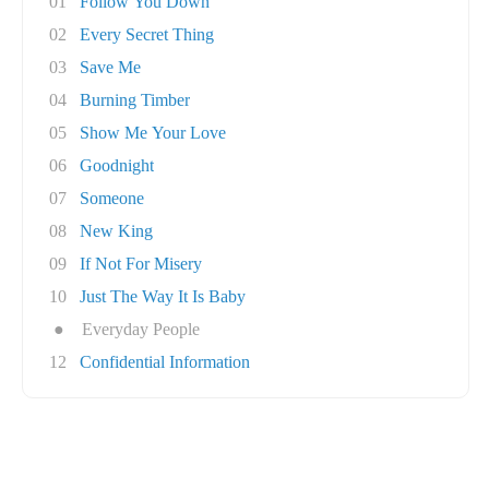
01
Follow You Down
02
Every Secret Thing
03
Save Me
04
Burning Timber
05
Show Me Your Love
06
Goodnight
07
Someone
08
New King
09
If Not For Misery
10
Just The Way It Is Baby
●
Everyday People
12
Confidential Information