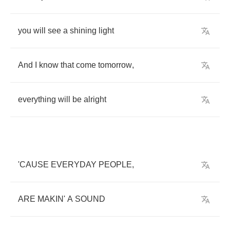
you
will
see
a
shining
light
And
I
know
that
come
tomorrow
,
everything
will
be
alright
'CAUSE
EVERYDAY
PEOPLE
,
ARE
MAKIN'
A
SOUND