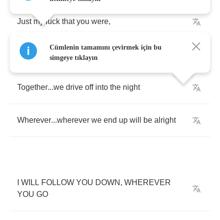
Just
my
luck
that
you
were
,
Cümlenin tamamını çevirmek için bu
headed
my
way
simgeye tıklayın
Together
...
we
drive
off
into
the
night
Wherever
...
wherever
we
end
up
will
be
alright
I
WILL
FOLLOW
YOU
DOWN
,
WHEREVER
YOU
GO