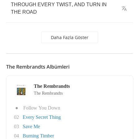
THROUGH
EVERY
TWIST
,
AND
TURN
IN
THE
ROAD
Daha Fazla Göster
The Rembrandts Albümleri
The Rembrandts
The Rembrandts
●
Follow You Down
02
Every Secret Thing
03
Save Me
04
Burning Timber