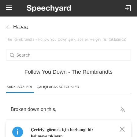
Назад
The Rembrandts – Follow You Down şarkı sözleri ve çevirisi (tıklatınca)
Follow You Down - The Rembrandts
ŞARKI SÖZLERI
ÇALIŞILACAK SÖZCÜKLER
Broken
down
on
this
,
lonesome
highway
Çeviriyi görmek için herhangi bir
kelimeye tıklayın