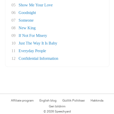
05
Show Me Your Love
06
Goodnight
07
Someone
08
New King
09
If Not For Misery
10
Just The Way It Is Baby
11
Everyday People
12
Confidential Information
Affiliate program
English blog
Gizlilik Politikası
Hakkında
Geri bildirim
© 2026 Speechyard