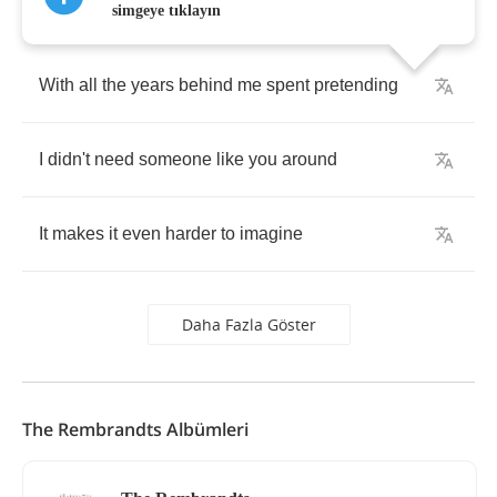
simgeye tıklayın
With
all
the
years
behind
me
spent
pretending
I
didn't
need
someone
like
you
around
It
makes
it
even
harder
to
imagine
Daha Fazla Göster
The Rembrandts Albümleri