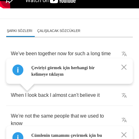
ŞARKI SÖZLERI
ÇALIŞILACAK SÖZCÜKLER
We've
been
together
now
for
such
a
long
time
Çeviriyi görmek için herhangi bir
Through
every
trial
we'd
ever
care
to
go
kelimeye tıklayın
When
I
look
back
I
almost
can't
believe
it
We're
not
the
same
people
that
we
used
to
know
Cümlenin tamamını çevirmek için bu