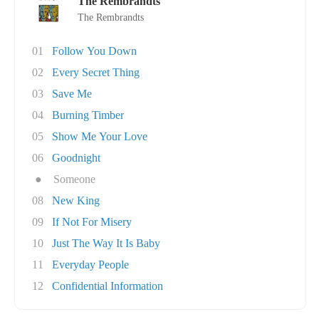
The Rembrandts
The Rembrandts
01
Follow You Down
02
Every Secret Thing
03
Save Me
04
Burning Timber
05
Show Me Your Love
06
Goodnight
●
Someone
08
New King
09
If Not For Misery
10
Just The Way It Is Baby
11
Everyday People
12
Confidential Information