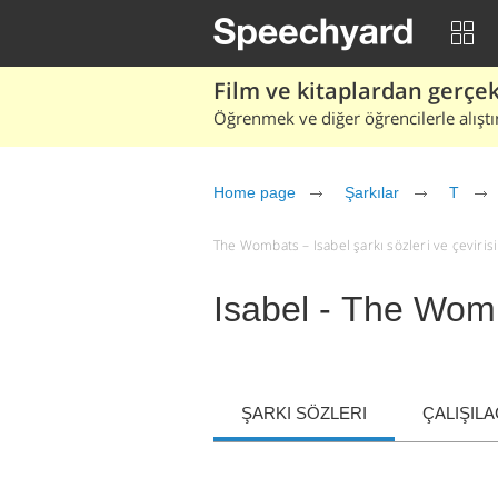
Film ve kitaplardan gerçek 
Öğrenmek ve diğer öğrencilerle alıştı
Home page
Şarkılar
T
The Wombats – Isabel şarkı sözleri ve çevirisi 
Isabel - The Wom
ŞARKI SÖZLERI
ÇALIŞIL