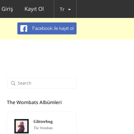
Giriş
Kayıt Ol
Tr
Facebook ile kayıt ol
The Wombats Albümleri
Glitterbug
The Wombats