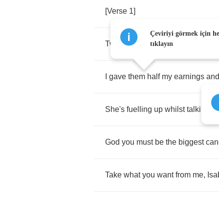
[
Verse
1]
Çeviriyi görmek için h
Two
tickets
to
the
rabbit
hole
,
ple
tıklayın
I
gave
them
half
my
earnings
an
She's
fuelling
up
whilst
talking
d
God
you
must
be
the
biggest
can
Take
what
you
want
from
me
,
Isa