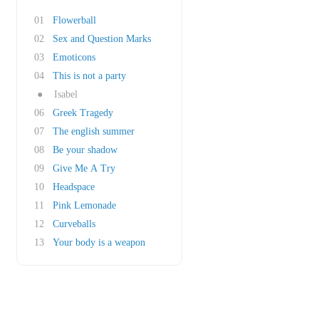
01
Flowerball
02
Sex and Question Marks
03
Emoticons
04
This is not a party
●
Isabel
06
Greek Tragedy
07
The english summer
08
Be your shadow
09
Give Me A Try
10
Headspace
11
Pink Lemonade
12
Curveballs
13
Your body is a weapon