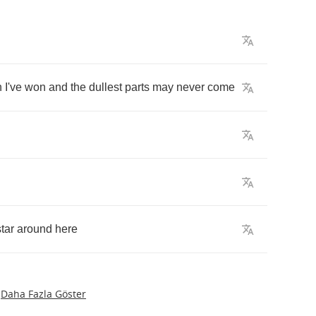
h
I've
won
and
the
dullest
parts
may
never
come
tar
around
here
Daha Fazla Göster