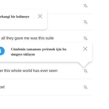
erhangi bir kelimeye
ase
d
all
they
gave
me
was
this
suite
Cümlenin tamamını çevirmek için bu
own
to
me
simgeye tıklayın
er
this
whole
world
has
ever
seen
bel