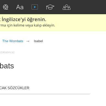
İngilizce'yi öğrenin.
rma için kelime veya kalıp ekleyin.
The Wombats
Isabel
(tıklatınca)
bats
ACAK SÖZCÜKLER