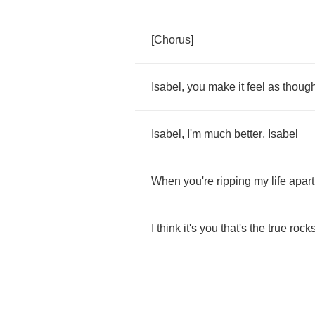
[
Chorus
]
Isabel
,
you
make
it
feel
as
thoug
Isabel
,
I'm
much
better
,
Isabel
When
you're
ripping
my
life
apart
I
think
it's
you
that's
the
true
rocks