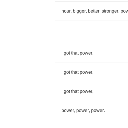
hour
,
bigger
,
better
,
stronger
,
po
I
got
that
power
,
I
got
that
power
,
I
got
that
power
,
power
,
power
,
power
.