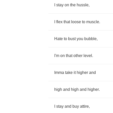
I
stay
on
the
hussle
,
I
flex
that
loose
to
muscle
.
Hate
to
bust
you
bubble
,
I'm
on
that
other
level
.
Imma
take
it
higher
and
high
and
high
and
higher
.
I
stay
and
buy
attire
,