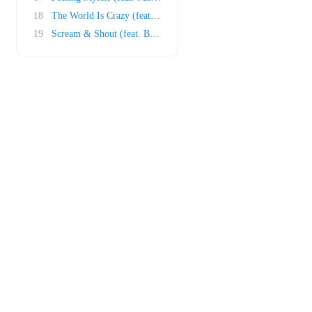
18
The World Is Crazy (feat. Dante Santiago)
19
Scream & Shout (feat. Britney Spears)