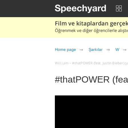
Film ve kitaplardan gerçek 
Öğrenmek ve diğer öğrencilerle alıştı
Home page
Şarkılar
W
Will.i.am – #thatPOWER (feat. Justin Bieber) şar
#thatPOWER (feat.