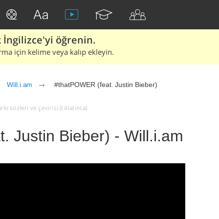
İngilizce'yi öğrenin.
rma için kelime veya kalıp ekleyin.
Will.i.am
#thatPOWER (feat. Justin Bieber)
kı sözleri ve çevirisi (tıklatınca)
 Justin Bieber) - Will.i.am