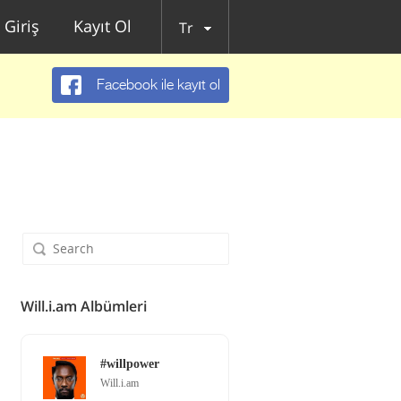
Giriş
Kayıt Ol
Tr
Facebook ile kayıt ol
Will.i.am Albümleri
#willpower
Will.i.am