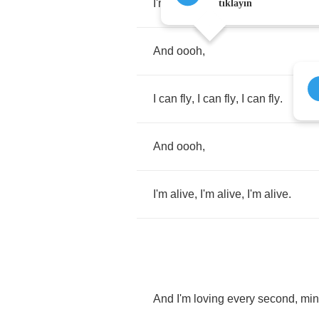
I'm
alive
,
I'm
alive
,
I'm
alive
.
tıklayın
And
oooh
,
I
can
fly
,
I
can
fly
,
I
can
fly
.
And
oooh
,
I'm
alive
,
I'm
alive
,
I'm
alive
.
And
I'm
loving
every
second
,
min