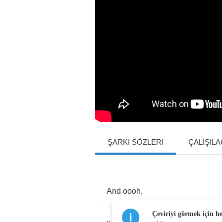
ŞARKI SÖZLERI
ÇALIŞIL
And
oooh
,
Çeviriyi görmek için h