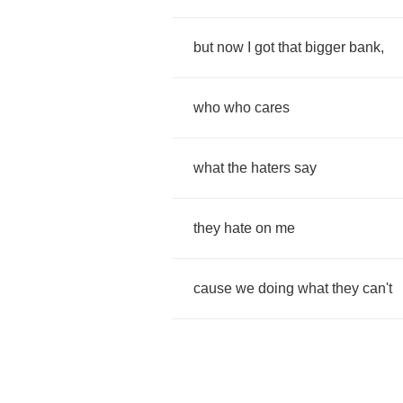
but
now
I
got
that
bigger
bank
,
who
who
cares
what
the
haters
say
they
hate
on
me
cause
we
doing
what
they
can't