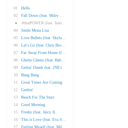
01
Hello
02
Fall Down (feat. Miley Cyrus)
●
#thatPOWER (feat. Justin Bieber)
04
Smile Mona Lisa
05
Love Bullets (feat. Skylar Grey)
06
Let's Go (feat. Chris Brown)
07
Far Away From Home (feat. Nicole Scherzinger)
08
Ghetto Ghetto (feat. Baby Kaely)
09
Gettin' Dumb feat. 2NE1
10
Bang Bang
11
Great Times Are Coming
12
Geekin'
13
Reach For The Stars
14
Good Morning
15
Freshy (feat. Juicy J)
16
This is Love (feat. Eva Simons)
17
Feeling Myself (feat. Miley Cyrus, Wiz Khalif..