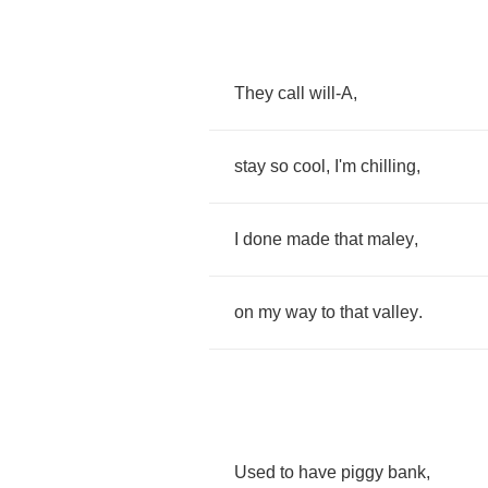
They
call
will
-
A
,
stay
so
cool
,
I'm
chilling
,
I
done
made
that
maley
,
on
my
way
to
that
valley
.
Used
to
have
piggy
bank
,