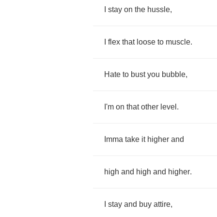
I
stay
on
the
hussle
,
I
flex
that
loose
to
muscle
.
Hate
to
bust
you
bubble
,
I'm
on
that
other
level
.
Imma
take
it
higher
and
high
and
high
and
higher
.
I
stay
and
buy
attire
,