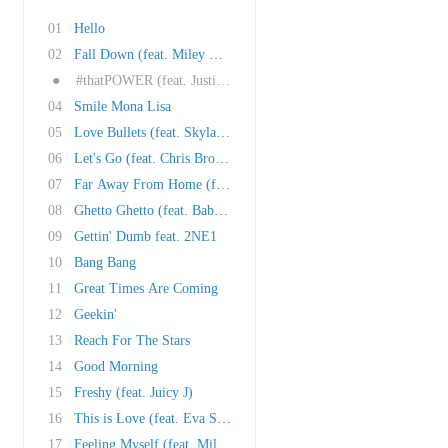
01
Hello
02
Fall Down (feat. Miley Cyrus)
●
#thatPOWER (feat. Justin Bieber)
04
Smile Mona Lisa
05
Love Bullets (feat. Skylar Grey)
06
Let's Go (feat. Chris Brown)
07
Far Away From Home (feat. Nicole Scherzinger)
08
Ghetto Ghetto (feat. Baby Kaely)
09
Gettin' Dumb feat. 2NE1
10
Bang Bang
11
Great Times Are Coming
12
Geekin'
13
Reach For The Stars
14
Good Morning
15
Freshy (feat. Juicy J)
16
This is Love (feat. Eva Simons)
17
Feeling Myself (feat. Miley Cyrus, Wiz Khalif..