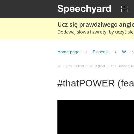
Ucz się prawdziwego angiel
Dodawaj słowa i zwroty, by uczyć się 
Home page
Piosenki
W
Will.i.am – #thatPOWER (feat. Justin Bieber) te
#thatPOWER (feat.