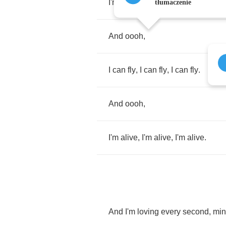
I'm
alive
,
I'm
alive
,
I'm
alive
.
tłumaczenie
And
oooh
,
I
can
fly
,
I
can
fly
,
I
can
fly
.
And
oooh
,
I'm
alive
,
I'm
alive
,
I'm
alive
.
And
I'm
loving
every
second
,
min