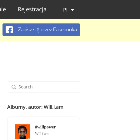
ie
Rejestracja
Pl
Zapisz się przez Facebooka
Albumy, autor: Will.i.am
#willpower
Will.i.am