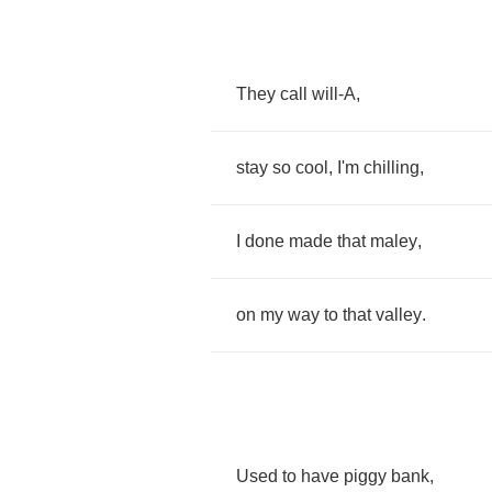
They
call
will
-
A
,
stay
so
cool
,
I'm
chilling
,
I
done
made
that
maley
,
on
my
way
to
that
valley
.
Used
to
have
piggy
bank
,