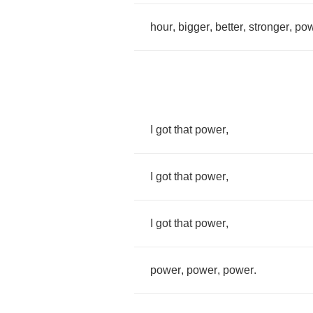
hour
,
bigger
,
better
,
stronger
,
po
I
got
that
power
,
I
got
that
power
,
I
got
that
power
,
power
,
power
,
power
.