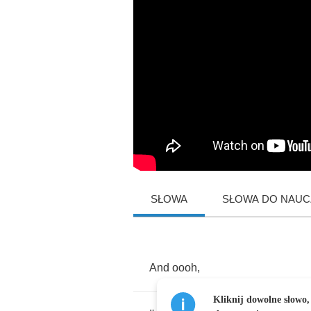
SŁOWA
SŁOWA DO NAUCZ
And
oooh
,
Kliknij dowolne słowo,