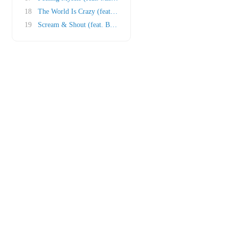
18
The World Is Crazy (feat. Dante Santiago)
19
Scream & Shout (feat. Britney Spears)