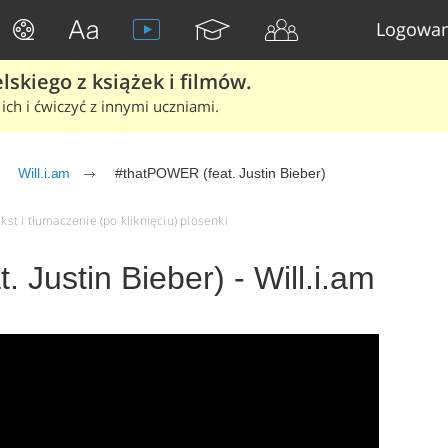
Logowan
skiego z książek i filmów.
ich i ćwiczyć z innymi uczniami.
Will.i.am
#thatPOWER (feat. Justin Bieber)
kst i tłumaczenie (po kliknięciu) piosenki
 Justin Bieber) - Will.i.am