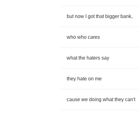
but
now
I
got
that
bigger
bank
,
who
who
cares
what
the
haters
say
they
hate
on
me
cause
we
doing
what
they
can't