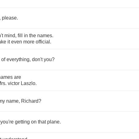
,
please
.
't
mind
,
fill
in
the
names
.
ake
it
even
more
official
.
of
everything
,
don't
you
?
names
are
rs
.
victor
Laszlo
.
my
name
,
Richard
?
you're
getting
on
that
plane
.