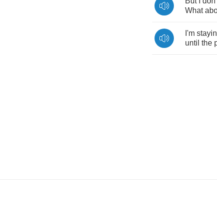
But
I
don'
What
abo
I'm
stayi
until
the