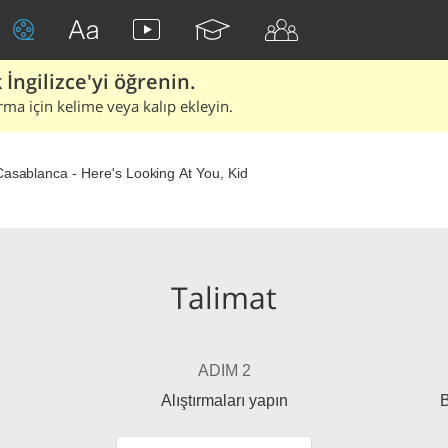
İngilizce'yi öğrenin.
rma için kelime veya kalıp ekleyin.
Casablanca - Here's Looking At You, Kid
Talimat
ADIM 2
Alıştırmaları yapın
B