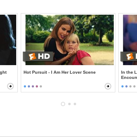
ight
Hot Pursuit - I Am Her Lover Scene
In the Lan
Encoun