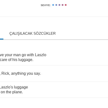
SEVIYE:
ÇALIŞILACAK SÖZCÜKLER
ve
your
man
go
with
Laszlo
care
of
his
luggage
.
,
Rick
,
anything
you
say
.
Laszlo's
luggage
on
the
plane
.