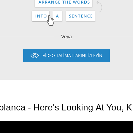
Veya
VİDEO TALİMATLARINI İZLEYİN
lanca - Here's Looking At You, Ki