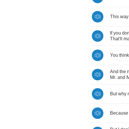
This
way
If
you
don
That'll
m
You
think
And
the
Mr
.
and
M
But
why
Because