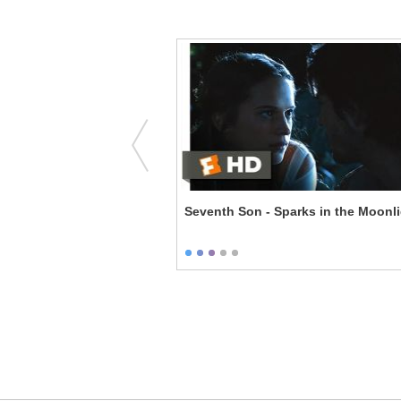
sh Names
Seventh Son - Sparks in the Moonl