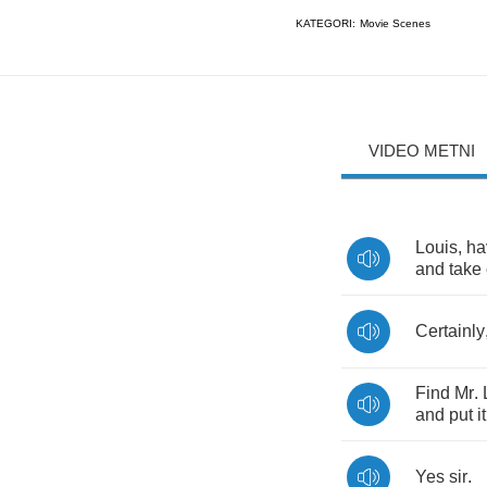
KATEGORI:
Movie Scenes
VIDEO METNI
Louis
,
ha
and
take
Certainly
Find
Mr
.
and
put
it
Yes
sir
.