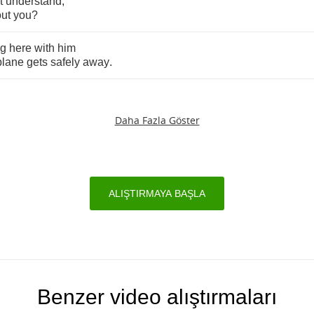
t
understand
,
ut
you
?
ng
here
with
him
plane
gets
safely
away
.
Daha Fazla Göster
ALIŞTIRMAYA BAŞLA
Benzer video alıştırmaları