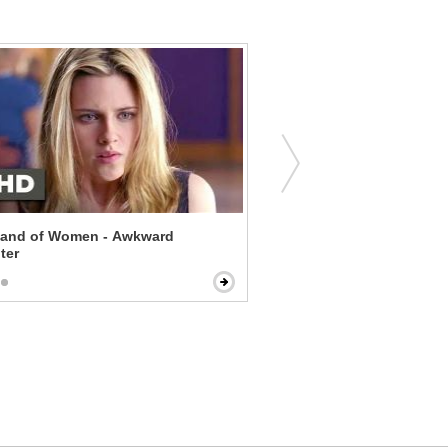
d of Women - Awkward
Push - A Crappy Artist
ter