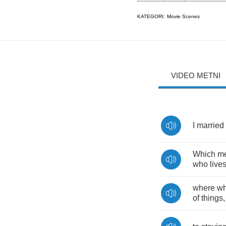
KATEGORI:
Movie Scenes
VIDEO METNI
I
married
Which
m
who
live
where
w
of
things