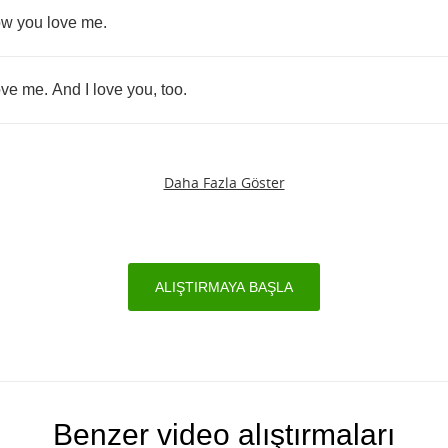
ow
you
love
me
.
ove
me
.
And
I
love
you
,
too
.
Daha Fazla Göster
ALIŞTIRMAYA BAŞLA
Benzer video alıştırmaları