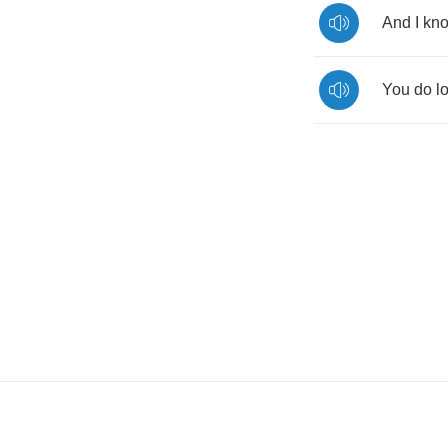
And
I
kn
You
do
l