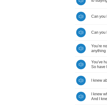
to
stayin
Can
you
Can
you
You're
no
anything
You've
h
So
have
I
knew
ab
I
knew
w
And
I
kn