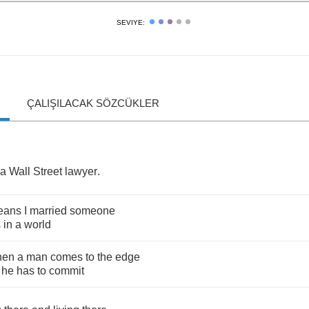
SEVIYE:
ÇALIŞILACAK SÖZCÜKLER
a
Wall
Street
lawyer
.
eans
I
married
someone
s
in
a
world
hen
a
man
comes
to
the
edge
,
he
has
to
commit