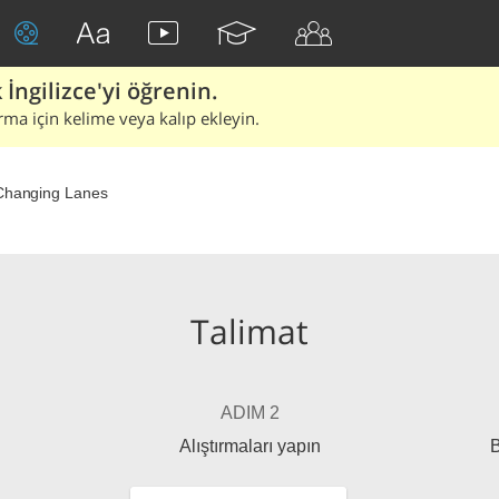
İngilizce'yi öğrenin.
rma için kelime veya kalıp ekleyin.
Changing Lanes
Talimat
ADIM 2
Alıştırmaları yapın
B