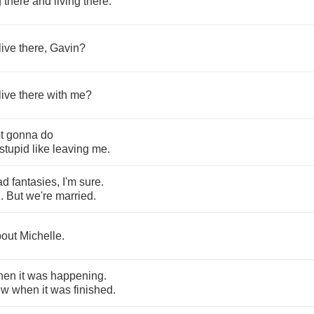
g
there
and
living
there
.
live
there
,
Gavin
?
live
there
with
me
?
t
gonna
do
stupid
like
leaving
me
.
ad
fantasies
,
I'm
sure
.
I
.
But
we're
married
.
out
Michelle
.
hen
it
was
happening
.
ew
when
it
was
finished
.