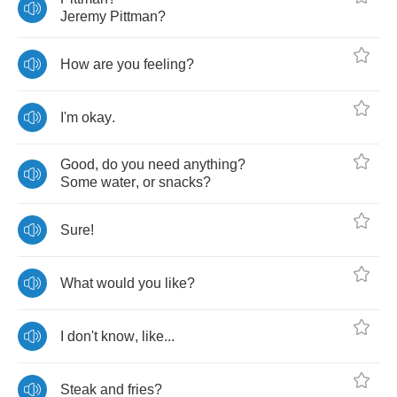
Jeremy
Pittman
?
How
are
you
feeling
?
I'm
okay
.
Good
,
do
you
need
anything
?
Some
water
,
or
snacks
?
Sure
!
What
would
you
like
?
I
don't
know
,
like
...
Steak
and
fries
?