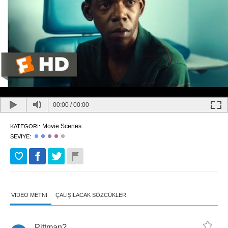
00:00
/
00:00
Movie Scenes
KATEGORI:
SEVIYE:
VIDEO METNI
ÇALIŞILACAK SÖZCÜKLER
Pittman
?