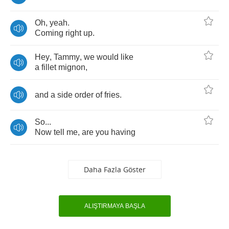
Oh
,
yeah
.
Coming
right
up
.
Hey
,
Tammy
,
we
would
like
a
fillet
mignon
,
and
a
side
order
of
fries
.
So
...
Now
tell
me
,
are
you
having
Daha Fazla Göster
ALIŞTIRMAYA BAŞLA