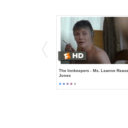
Wife - Heck's Offer
The Innkeepers - Ms. Leanne Rease
Jones