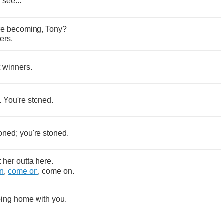
u
see
...
re
becoming
,
Tony
?
sers
.
t
winners
.
.
You're
stoned
.
oned
;
you're
stoned
.
t
her
outta
here
.
n
,
come
on
,
come
on
.
ing
home
with
you
.