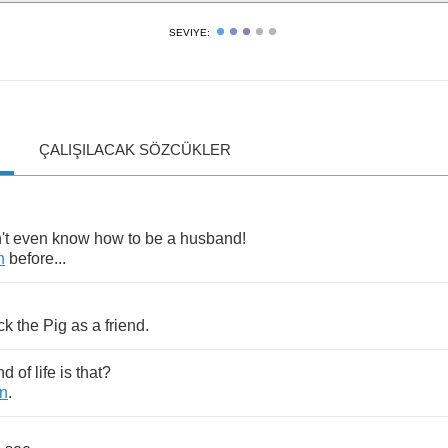
SEVIYE:
ÇALIŞILACAK SÖZCÜKLER
't
even
know
how
to
be
a
husband
!
n
before
...
ck
the
Pig
as
a
friend
.
nd
of
life
is
that
?
n
.