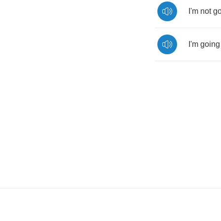
I'm
not
go
I'm
going