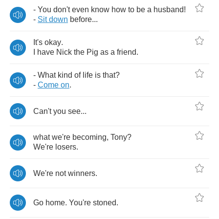
-
You
don't
even
know
how
to
be
a
husband
!
-
Sit
down
before
...
It's
okay
.
I
have
Nick
the
Pig
as
a
friend
.
-
What
kind
of
life
is
that
?
-
Come
on
.
Can't
you
see
...
what
we're
becoming
,
Tony
?
We're
losers
.
We're
not
winners
.
Go
home
.
You're
stoned
.