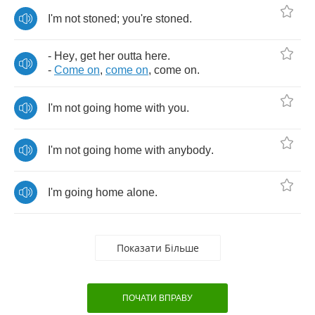
I'm
not
stoned
;
you're
stoned
.
-
Hey
,
get
her
outta
here
.
-
Come
on
,
come
on
,
come
on
.
I'm
not
going
home
with
you
.
I'm
not
going
home
with
anybody
.
I'm
going
home
alone
.
Показати Більше
ПОЧАТИ ВПРАВУ