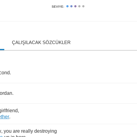
SEVIYE:
ÇALIŞILACAK SÖZCÜKLER
cond
.
ordan
.
girlfriend
,
ether
.
w
,
you
are
really
destroying