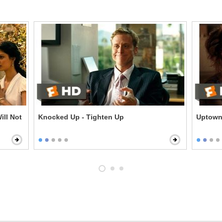
ill Not
Knocked Up - Tighten Up
Uptown 