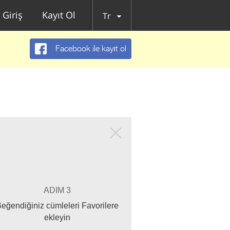
Giriş
Kayıt Ol
Tr
Facebook ile kayıt ol
ADIM 3
eğendiğiniz cümleleri Favorilere
ekleyin