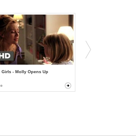
Girls - Molly Opens Up
Star wars: The force awaken
Base Test