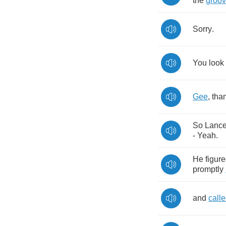
the
groo
Sorry
.
You
look
Gee
,
tha
So
Lanc
-
Yeah
.
He
figur
promptly
and
call