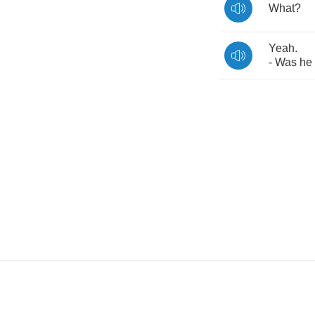
What
?
Yeah
.
-
Was
he