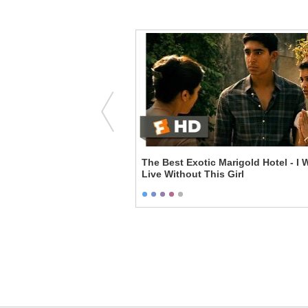
tal Breakdown
The Best Exotic Marigold Hotel - I W
Live Without This Girl