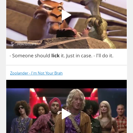
-
Someone
should
lick
it
.
Just
in
case
.
- I'll
do
it
.
Zoolander - I'm Not Your Brah