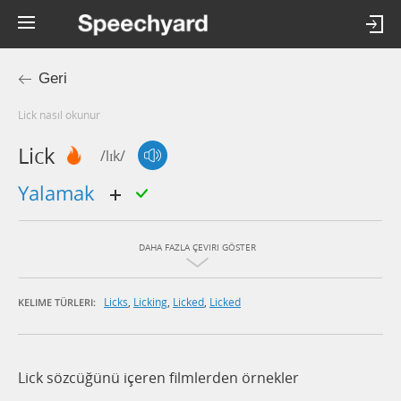
Geri
lick nasıl okunur
Lick
/lɪk/
yalamak
DAHA FAZLA ÇEVIRI GÖSTER
Licks
,
Licking
,
Licked
,
Licked
KELIME TÜRLERI:
Lick sözcüğünü içeren filmlerden örnekler