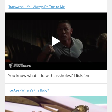
Trainwreck - You Always Do This to Me
You
know
what
I
do
with
assholes
?
I
lick
'em.
Ice Age - Where's the Baby?