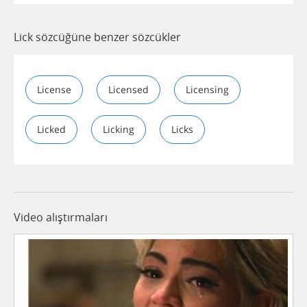
Lick sözcüğüne benzer sözcükler
License
Licensed
Licensing
Licked
Licking
Licks
Video alıştırmaları