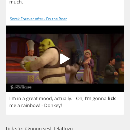
much
.
Shrek Forever After - Do the Roar
I'm
in
a
great
mood
,
actually
. -
Oh
,
I'm
gonna
lick
me
a
rainbow
! -
Donkey
!
Lick sözcüğünün sesli telaffuzu