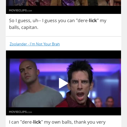
So
I
guess
,
uh
--
I
guess
you
can
"
dere
-
lick
"
my
balls
,
capitan
.
Zoolander - I'm Not Your Brah
I
can
"
dere
-
lick
"
my
own
balls
,
thank
you
very