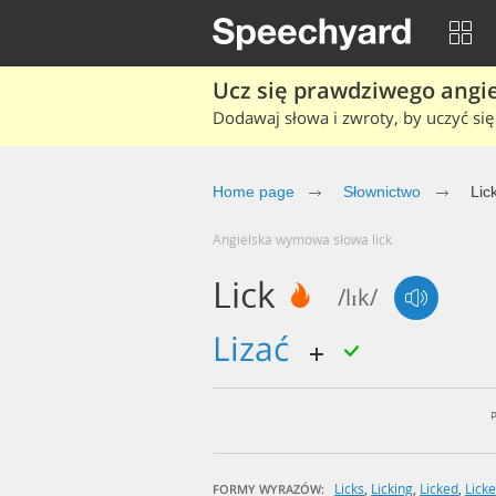
Ucz się prawdziwego angiel
Dodawaj słowa i zwroty, by uczyć się 
Home page
Słownictwo
Lic
Angielska wymowa słowa lick
Lick
/lɪk/
lizać
Licks
,
Licking
,
Licked
,
Lick
FORMY WYRAZÓW: