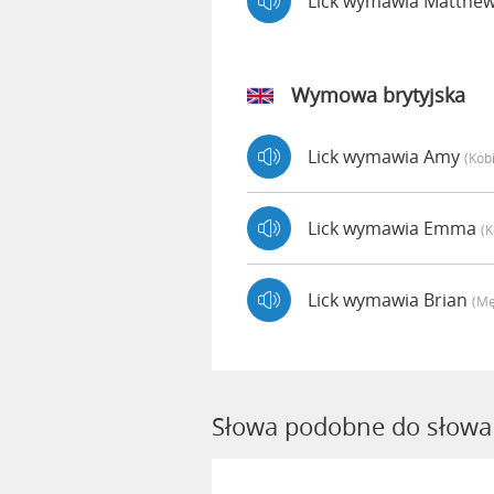
Lick wymawia Matthe
Wymowa brytyjska
Lick wymawia Amy
(kob
Lick wymawia Emma
(k
Lick wymawia Brian
(mę
Słowa podobne do słowa 