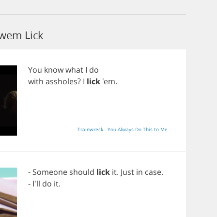
owem Lick
You
know
what
I
do
with
assholes
?
I
lick
'em.
Trainwreck - You Always Do This to Me
-
Someone
should
lick
it
.
Just
in
case
.
- I'll
do
it
.