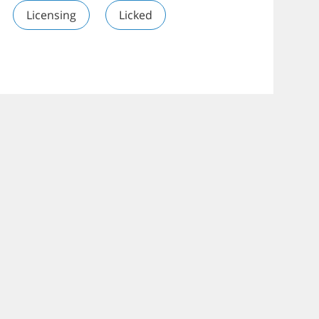
Licensing
Licked