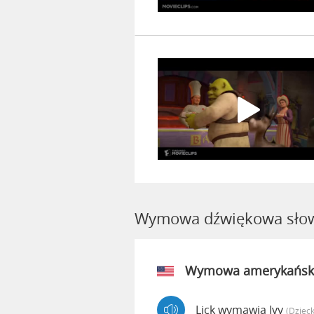
Wymowa dźwiękowa słow
Wymowa amerykańsk
Lick wymawia Ivy
(dziec