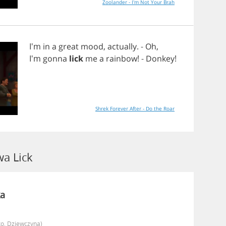
Zoolander - I'm Not Your Brah
I'm
in
a
great
mood
,
actually
. -
Oh
,
I'm
gonna
lick
me
a
rainbow
! -
Donkey
!
Shrek Forever After - Do the Roar
a Lick
a
ko, Dziewczyna)