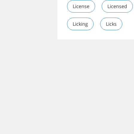
License
Licensed
Licking
Licks