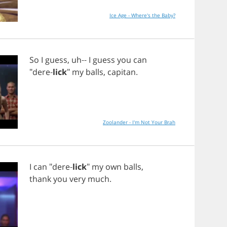
Ice Age - Where's the Baby?
So
I
guess
,
uh
--
I
guess
you
can
"
dere
-
lick
"
my
balls
,
capitan
.
Zoolander - I'm Not Your Brah
I
can
"
dere
-
lick
"
my
own
balls
,
thank
you
very
much
.