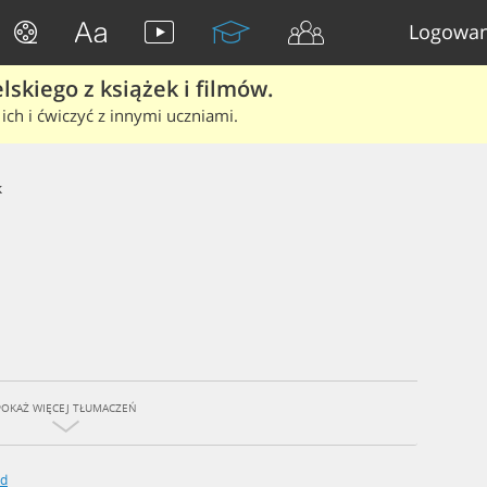
Logowan
skiego z książek i filmów.
ich i ćwiczyć z innymi uczniami.
k
POKAŻ WIĘCEJ TŁUMACZEŃ
ed