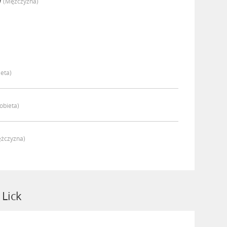
w
(mężczyzna)
ieta)
obieta)
żczyzna)
Lick